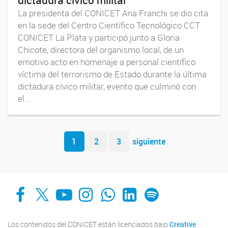
dictadura cívico militar
La presidenta del CONICET Ana Franchi se dio cita
en la sede del Centro Científico Tecnológico CCT
CONICET La Plata y participó junto a Gloria
Chicote, directora del organismo local, de un
emotivo acto en homenaje a personal científico
víctima del terrorismo de Estado durante la última
dictadura cívico militar, evento que culminó con
el...
Navegador de artículos
1
2
3
siguiente
Facebook
X
YouTube
Instagram
Whats App
LinkedIn
Spotify
Los contenidos del CONICET están licenciados bajo
Creative