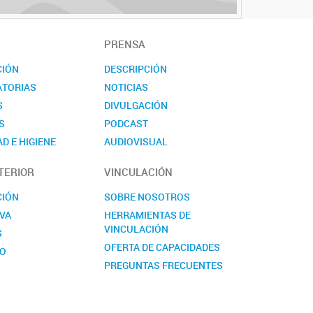
PRENSA
CIÓN
DESCRIPCIÓN
TORIAS
NOTICIAS
S
DIVULGACIÓN
S
PODCAST
D E HIGIENE
AUDIOVISUAL
TO
EVENTOS
TERIOR
VINCULACIÓN
NOVEDADES
CONTACTO
CIÓN
SOBRE NOSOTROS
VA
HERRAMIENTAS DE
VINCULACIÓN
S
OFERTA DE CAPACIDADES
TO
PREGUNTAS FRECUENTES
CONTACTO