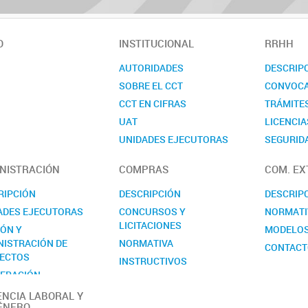
O
INSTITUCIONAL
RRHH
AUTORIDADES
DESCRIP
SOBRE EL CCT
CONVOCA
CCT EN CIFRAS
TRÁMITE
UAT
LICENCIA
UNIDADES EJECUTORAS
SEGURIDA
COMISIONES ASESORAS
CONTAC
NISTRACIÓN
COMPRAS
COM. EX
REALP
RIPCIÓN
DESCRIPCIÓN
DESCRIP
ADES EJECUTORAS
CONCURSOS Y
NORMATI
LICITACIONES
IÓN Y
MODELO
NISTRACIÓN DE
NORMATIVA
CONTAC
ECTOS
INSTRUCTIVOS
ERACIÓN
MODELOS
RNACIONAL
ENCIA LABORAL Y
CONTACTO
ÉNERO
ACTO