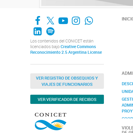
Facebook
X
YouTube
Instagram
Whats App
INICI
LinkedIn
Spotify
Los contenidos del CONICET están
licenciados bajo
Creative Commons
Reconocimiento 2.5 Argentina License
ADMI
VER REGISTRO DE OBSEQUIOS Y
DESC
VIAJES DE FUNCIONARIOS
UNID
GEST
VER VERIFICADOR DE RECIBOS
ADMI
PROY
COOP
INTE
VIOL
DE G
CONT