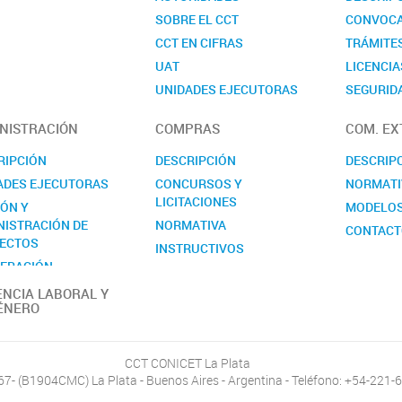
SOBRE EL CCT
CONVOCA
CCT EN CIFRAS
TRÁMITE
UAT
LICENCIA
UNIDADES EJECUTORAS
SEGURIDA
COMISIONES ASESORAS
CONTAC
NISTRACIÓN
COMPRAS
COM. EX
REALP
RIPCIÓN
DESCRIPCIÓN
DESCRIP
ADES EJECUTORAS
CONCURSOS Y
NORMATI
LICITACIONES
IÓN Y
MODELO
NISTRACIÓN DE
NORMATIVA
CONTAC
ECTOS
INSTRUCTIVOS
ERACIÓN
MODELOS
RNACIONAL
ENCIA LABORAL Y
CONTACTO
ÉNERO
ACTO
CCT CONICET La Plata
467- (B1904CMC) La Plata - Buenos Aires - Argentina - Teléfono: +54-221