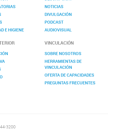
TORIAS
NOTICIAS
S
DIVULGACIÓN
S
PODCAST
D E HIGIENE
AUDIOVISUAL
TO
EVENTOS
TERIOR
VINCULACIÓN
NOVEDADES
CONTACTO
CIÓN
SOBRE NOSOTROS
VA
HERRAMIENTAS DE
VINCULACIÓN
S
OFERTA DE CAPACIDADES
TO
PREGUNTAS FRECUENTES
CONTACTO
-644-3200