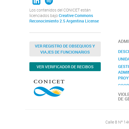
Los contenidos del CONICET están
licenciados bajo
Creative Commons
Reconocimiento 2.5 Argentina License
ADMI
VER REGISTRO DE OBSEQUIOS Y
DESC
VIAJES DE FUNCIONARIOS
UNID
GEST
VER VERIFICADOR DE RECIBOS
ADMI
PROY
COOP
INTE
VIOL
DE G
CONT
Calle 8 Nº 1