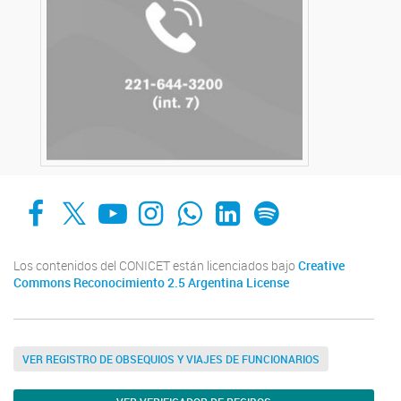
Facebook
X
YouTube
Instagram
Whats App
LinkedIn
Spotify
Los contenidos del CONICET están licenciados bajo
Creative
Commons Reconocimiento 2.5 Argentina License
VER REGISTRO DE OBSEQUIOS Y VIAJES DE FUNCIONARIOS