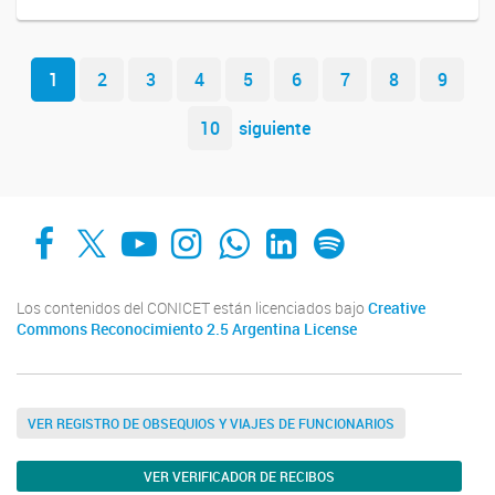
Navegador de artículos
1
2
3
4
5
6
7
8
9
10
siguiente
Facebook
X
YouTube
Instagram
Whats App
LinkedIn
Spotify
Los contenidos del CONICET están licenciados bajo
Creative
Commons Reconocimiento 2.5 Argentina License
VER REGISTRO DE OBSEQUIOS Y VIAJES DE FUNCIONARIOS
VER VERIFICADOR DE RECIBOS