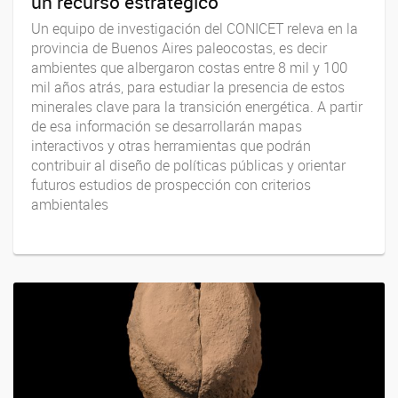
un recurso estratégico
Un equipo de investigación del CONICET releva en la
provincia de Buenos Aires paleocostas, es decir
ambientes que albergaron costas entre 8 mil y 100
mil años atrás, para estudiar la presencia de estos
minerales clave para la transición energética. A partir
de esa información se desarrollarán mapas
interactivos y otras herramientas que podrán
contribuir al diseño de políticas públicas y orientar
futuros estudios de prospección con criterios
ambientales