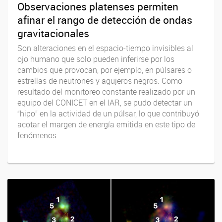
Observaciones platenses permiten
afinar el rango de detección de ondas
gravitacionales
Son alteraciones en el espacio-tiempo invisibles al
ojo humano que solo pueden inferirse por los
cambios que provocan, por ejemplo, en púlsares o
estrellas de neutrones y agujeros negros. Como
resultado del monitoreo constante realizado por un
equipo del CONICET en el IAR, se pudo detectar un
“hipo” en la actividad de un púlsar, lo que contribuyó
acotar el margen de energía emitida en este tipo de
fenómenos