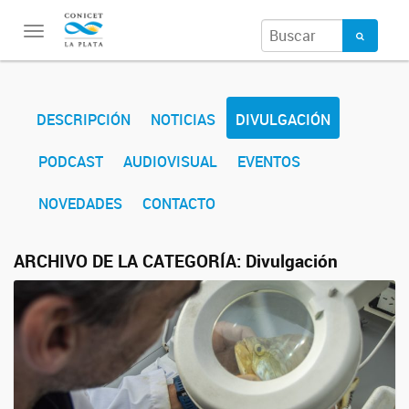
Toggle
navigation
DESCRIPCIÓN
NOTICIAS
DIVULGACIÓN
PODCAST
AUDIOVISUAL
EVENTOS
NOVEDADES
CONTACTO
ARCHIVO DE LA CATEGORÍA:
Divulgación