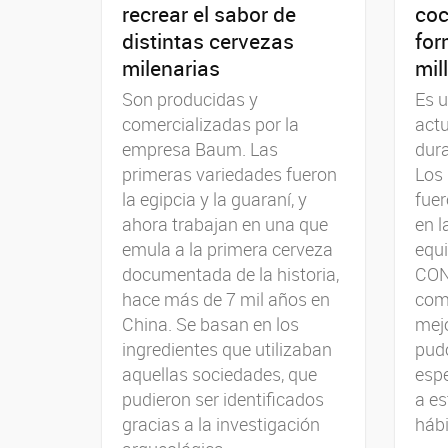
recrear el sabor de
coc
distintas cervezas
for
milenarias
mil
Son producidas y
Es u
comercializadas por la
actu
empresa Baum. Las
dura
primeras variedades fueron
Los
la egipcia y la guaraní, y
fuer
ahora trabajan en una que
en l
emula a la primera cerveza
equi
documentada de la historia,
CON
hace más de 7 mil años en
comp
China. Se basan en los
mejo
ingredientes que utilizaban
pud
aquellas sociedades, que
espe
pudieron ser identificados
a es
gracias a la investigación
háb