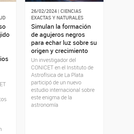
26/02/2024 | CIENCIAS
LUD
EXACTAS Y NATURALES
so
Simulan la formación
jido
de agujeros negros
para echar luz sobre su
origen y crecimiento
ios
Un investigador del
CONICET en el Instituto de
Astrofísica de La Plata
participó de un nuevo
CET
estudio internacional sobre
este enigma de la
tos
astronomía
n