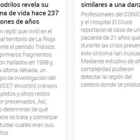
odrilos revela su
similares a una dan
ma de vida hace 237
Profesionales del CONI
lones de años
y el Hospital El Cruce
reportaron el caso de un
n reptil que vivió en el
paciente de 21 años qu
al territorio de La Rioja
durante las crisis prese
nte el período Triásico.
este síntoma tan inusua
 primeros fragmentos
Mediante estudios de al
on hallados en 1998 y,
complejidad pudieron
a última década, un
detectar la región del
po de investigación del
cerebro donde se produ
ICET encontró cráneos
letos y otros restos
r preservados. Así,
o determinar de qué
cie se trata y comenzar
tudiar cuáles eran sus
itos