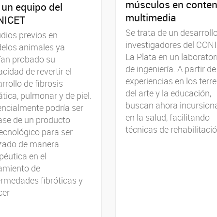
músculos en conten
 un equipo del
multimedia
NICET
Se trata de un desarroll
dios previos en
investigadores del CON
elos animales ya
La Plata en un laborator
ían probado su
de ingeniería. A partir de
cidad de revertir el
experiencias en los terr
rrollo de fibrosis
del arte y la educación,
tica, pulmonar y de piel.
buscan ahora incursion
ncialmente podría ser
en la salud, facilitando
ase de un producto
técnicas de rehabilitaci
ecnológico para ser
izado de manera
péutica en el
amiento de
rmedades fibróticas y
cer