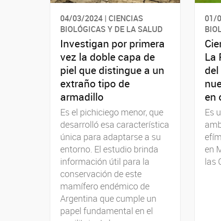
04/03/2024 | CIENCIAS
01/0
BIOLÓGICAS Y DE LA SALUD
BIO
Investigan por primera
Cie
vez la doble capa de
La 
piel que distingue a un
del
extraño tipo de
nue
armadillo
en 
Es el pichiciego menor, que
Es u
desarrolló esa característica
amb
única para adaptarse a su
efím
entorno. El estudio brinda
en M
información útil para la
las 
conservación de este
mamífero endémico de
Argentina que cumple un
papel fundamental en el