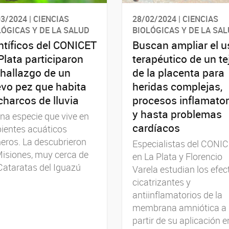
3/2024 | CIENCIAS
28/02/2024 | CIENCIAS
LÓGICAS Y DE LA SALUD
BIOLÓGICAS Y DE LA SA
ntíficos del CONICET
Buscan ampliar el u
Plata participaron
terapéutico de un te
 hallazgo de un
de la placenta para
vo pez que habita
heridas complejas,
charcos de lluvia
procesos inflamator
y hasta problemas
na especie que vive en
cardíacos
ientes acuáticos
eros. La descubrieron
Especialistas del CONI
isiones, muy cerca de
en La Plata y Florencio
Cataratas del Iguazú
Varela estudian los efec
cicatrizantes y
antiinflamatorios de la
membrana amniótica a
partir de su aplicación e