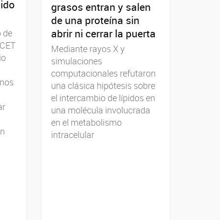
ido
grasos entran y salen
de una proteína sin
abrir ni cerrar la puerta
o de
ICET
Mediante rayos X y
io
simulaciones
computacionales refutaron
enos
una clásica hipótesis sobre
el intercambio de lípidos en
ar
una molécula involucrada
en el metabolismo
ón
intracelular