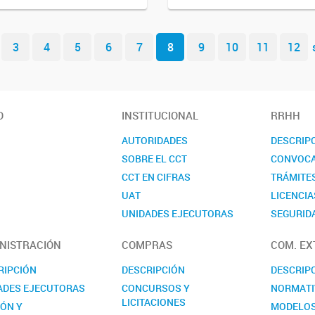
3
4
5
6
7
8
9
10
11
12
O
INSTITUCIONAL
RRHH
AUTORIDADES
DESCRIP
SOBRE EL CCT
CONVOCA
CCT EN CIFRAS
TRÁMITE
UAT
LICENCIA
UNIDADES EJECUTORAS
SEGURIDA
COMISIONES ASESORAS
CONTAC
NISTRACIÓN
COMPRAS
COM. EX
REALP
RIPCIÓN
DESCRIPCIÓN
DESCRIP
ADES EJECUTORAS
CONCURSOS Y
NORMATI
LICITACIONES
IÓN Y
MODELO