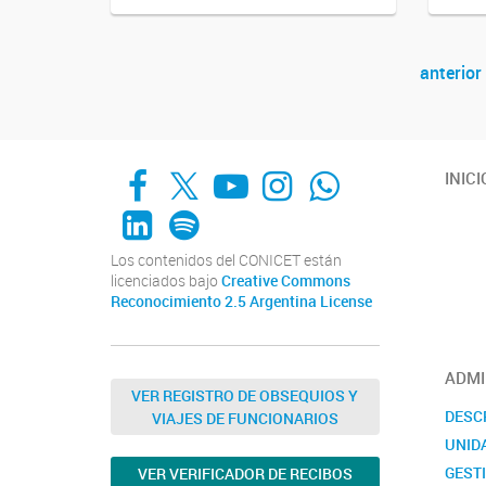
anterior
Navegador de artículos
Facebook
X
YouTube
Instagram
Whats App
INICI
LinkedIn
Spotify
Los contenidos del CONICET están
licenciados bajo
Creative Commons
Reconocimiento 2.5 Argentina License
ADMI
VER REGISTRO DE OBSEQUIOS Y
DESC
VIAJES DE FUNCIONARIOS
UNID
GEST
VER VERIFICADOR DE RECIBOS