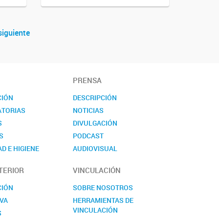
siguiente
PRENSA
CIÓN
DESCRIPCIÓN
TORIAS
NOTICIAS
S
DIVULGACIÓN
S
PODCAST
D E HIGIENE
AUDIOVISUAL
TO
EVENTOS
TERIOR
VINCULACIÓN
NOVEDADES
CONTACTO
CIÓN
SOBRE NOSOTROS
VA
HERRAMIENTAS DE
VINCULACIÓN
S