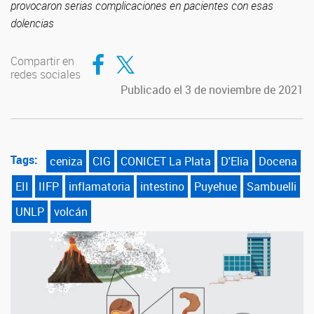
provocaron serias complicaciones en pacientes con esas
dolencias
Compartir en Facebook
Compartir en Twitter
Compartir en
redes sociales
Publicado el 3 de noviembre de 2021
Tags:
ceniza
CIG
CONICET La Plata
D'Elia
Docena
EII
IIFP
inflamatoria
intestino
Puyehue
Sambuelli
UNLP
volcán