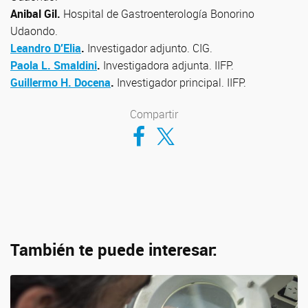
Anibal Gil.
Hospital de Gastroenterología Bonorino
Udaondo.
Leandro D′Elia
.
Investigador adjunto. CIG.
Paola L. Smaldini
.
Investigadora adjunta. IIFP.
Guillermo H. Docena
.
Investigador principal. IIFP.
Compartir
Compartir en Facebook
Compartir en Twitter
También te puede interesar: