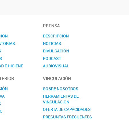
PRENSA
CIÓN
DESCRIPCIÓN
TORIAS
NOTICIAS
S
DIVULGACIÓN
S
PODCAST
D E HIGIENE
AUDIOVISUAL
TO
EVENTOS
TERIOR
VINCULACIÓN
NOVEDADES
CONTACTO
CIÓN
SOBRE NOSOTROS
VA
HERRAMIENTAS DE
VINCULACIÓN
S
OFERTA DE CAPACIDADES
TO
PREGUNTAS FRECUENTES
CONTACTO