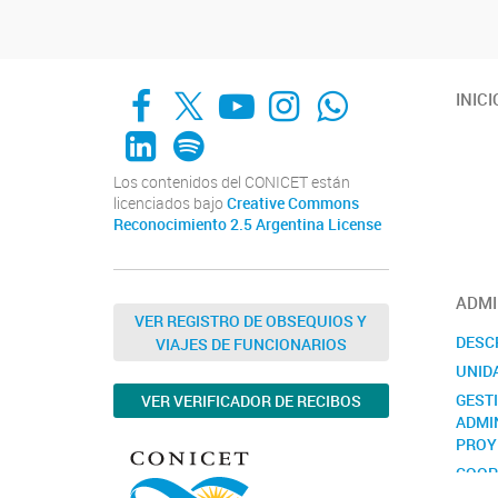
Facebook
X
YouTube
Instagram
Whats App
INICI
LinkedIn
Spotify
Los contenidos del CONICET están
licenciados bajo
Creative Commons
Reconocimiento 2.5 Argentina License
ADMI
VER REGISTRO DE OBSEQUIOS Y
DESC
VIAJES DE FUNCIONARIOS
UNID
GEST
VER VERIFICADOR DE RECIBOS
ADMI
PROY
COOP
INTE