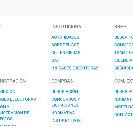
O
INSTITUCIONAL
RRHH
AUTORIDADES
DESCRIP
SOBRE EL CCT
CONVOCA
CCT EN CIFRAS
TRÁMITE
UAT
LICENCIA
UNIDADES EJECUTORAS
SEGURIDA
COMISIONES ASESORAS
CONTAC
NISTRACIÓN
COMPRAS
COM. EX
REALP
RIPCIÓN
DESCRIPCIÓN
DESCRIP
ADES EJECUTORAS
CONCURSOS Y
NORMATI
LICITACIONES
IÓN Y
MODELO
NISTRACIÓN DE
NORMATIVA
CONTAC
ECTOS
INSTRUCTIVOS
ERACIÓN
MODELOS
RNACIONAL