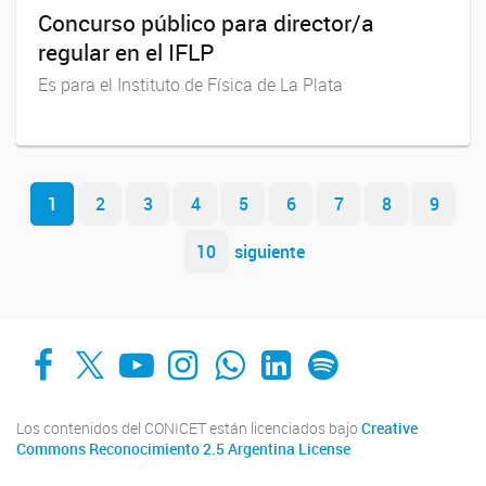
Concurso público para director/a
regular en el IFLP
Es para el Instituto de Física de La Plata
Navegador de artículos
1
2
3
4
5
6
7
8
9
10
siguiente
Facebook
X
YouTube
Instagram
Whats App
LinkedIn
Spotify
Los contenidos del CONICET están licenciados bajo
Creative
Commons Reconocimiento 2.5 Argentina License