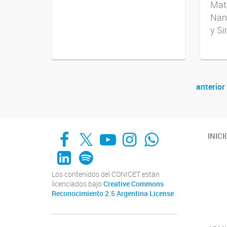
Mate
Nan
y S
anterior
Navegador de artículos
Facebook
X
YouTube
Instagram
Whats App
INICI
LinkedIn
Spotify
Los contenidos del CONICET están
licenciados bajo
Creative Commons
Reconocimiento 2.5 Argentina License