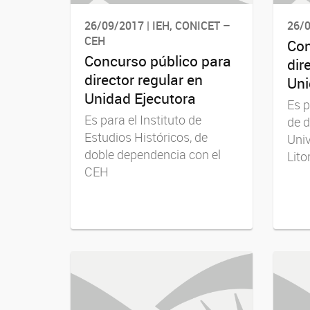
26/09/2017 | IEH, CONICET –
26/0
CEH
Con
Concurso público para
dir
director regular en
Uni
Unidad Ejecutora
Es p
Es para el Instituto de
de d
Estudios Históricos, de
Univ
doble dependencia con el
Lito
CEH