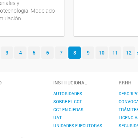
riales y
otecnología, Modelado
imulación
3
4
5
6
7
8
9
10
11
12
O
INSTITUCIONAL
RRHH
AUTORIDADES
DESCRIP
SOBRE EL CCT
CONVOCA
CCT EN CIFRAS
TRÁMITE
UAT
LICENCIA
UNIDADES EJECUTORAS
SEGURIDA
COMISIONES ASESORAS
CONTAC