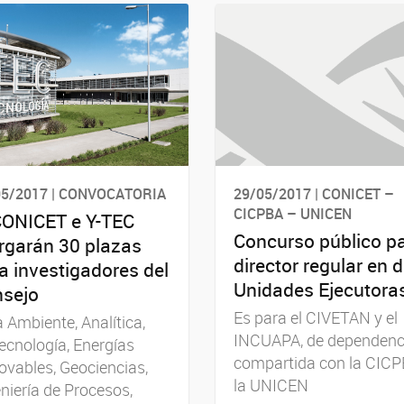
05/2017 | CONVOCATORIA
29/05/2017 | CONICET –
CICPBA – UNICEN
CONICET e Y-TEC
Concurso público p
rgarán 30 plazas
director regular en 
a investigadores del
Unidades Ejecutora
sejo
Es para el CIVETAN y el
 Ambiente, Analítica,
INCUAPA, de dependenc
ecnología, Energías
compartida con la CICP
vables, Geociencias,
la UNICEN
niería de Procesos,