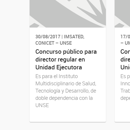
30/08/2017 | IMSATED,
17/0
CONICET – UNSE
– U
Concurso público para
Con
director regular en
dir
Unidad Ejecutora
Uni
Es para el Instituto
Es p
Multidisciplinario de Salud,
Inno
Tecnología y Desarrollo, de
Trab
doble dependencia con la
dep
UNSE