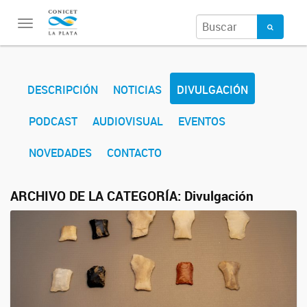
Toggle
navigation
DESCRIPCIÓN
NOTICIAS
DIVULGACIÓN
PODCAST
AUDIOVISUAL
EVENTOS
NOVEDADES
CONTACTO
ARCHIVO DE LA CATEGORÍA:
Divulgación