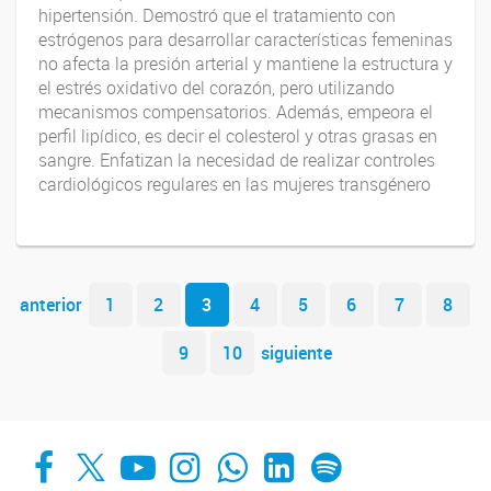
hipertensión. Demostró que el tratamiento con
estrógenos para desarrollar características femeninas
no afecta la presión arterial y mantiene la estructura y
el estrés oxidativo del corazón, pero utilizando
mecanismos compensatorios. Además, empeora el
perfil lipídico, es decir el colesterol y otras grasas en
sangre. Enfatizan la necesidad de realizar controles
cardiológicos regulares en las mujeres transgénero
Navegador de artículos
anterior
1
2
3
4
5
6
7
8
9
10
siguiente
Facebook
X
YouTube
Instagram
Whats App
LinkedIn
Spotify