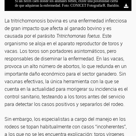
Si las heces caen donde los animales beben, existe una posibilidad cierta
Verónica Cóceres junto a su equipo de trabajo en el INTECH. Foto:
de que adquieran la enfermedad. Foto: CONICET Fotografía/R. Baridón.
gentileza investigadora.
La tritrichomonosis bovina es una enfermedad infecciosa
de gran impacto que afecta al ganado bovino y es
causada por el parásito
Tritrichomonas foetus
. Este
organismo se aloja en el aparato reproductor de toros y
vacas. Los toros son portadores asintomáticos, pero
responsables de diseminar la enfermedad. En las vacas,
provoca un alto número de abortos, lo que redunda en un
importante daño económico para el sector ganadero. Sin
vacunas efectivas, la única herramienta con la que se
cuenta en la actualidad para morigerar su incidencia es el
control sanitario, testeando a los toros antes del servicio
para detectar los casos positivos y separarlos del rodeo.
Sin embargo, los especialistas a cargo del manejo en los
rodeos se topan habitualmente con casos “incoherentes”,
a los que no se les encuentra explicación: toros vírgenes