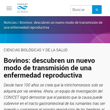
Toggle
navigation
Noticias / Bovinos: descubren un nuevo modo de transmisión de
una enfermedad reproductiva
CIENCIAS BIOLÓGICAS Y DE LA SALUD
Bovinos: descubren un nuevo
modo de transmisión de una
enfermedad reproductiva
Desde hace 100 años se creía que la tritrichomonosis solo se
adquiría por vía venérea. Ahora, un equipo de investigación del
CONICET logró demostrar que el parásito que la causa puede
sobrevivir en el tracto gastrointestinal de los rumiantes tras ser
ingerido y contaminar el aparato reproductor de las hembras al