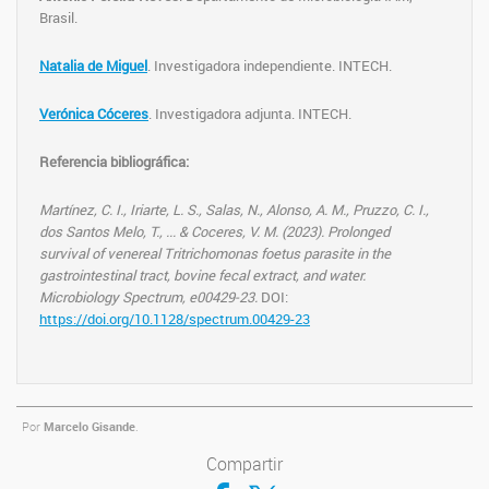
Brasil.
Natalia de Miguel
. Investigadora independiente. INTECH.
Verónica Cóceres
. Investigadora adjunta. INTECH.
Referencia bibliográfica:
Martínez, C. I., Iriarte, L. S., Salas, N., Alonso, A. M., Pruzzo, C. I.,
dos Santos Melo, T., ... & Coceres, V. M. (2023). Prolonged
survival of venereal Tritrichomonas foetus parasite in the
gastrointestinal tract, bovine fecal extract, and water.
Microbiology Spectrum, e00429-23.
DOI:
https://doi.org/10.1128/spectrum.00429-23
Por
Marcelo Gisande
.
Compartir
Compartir en Facebook
Compartir en Twitter