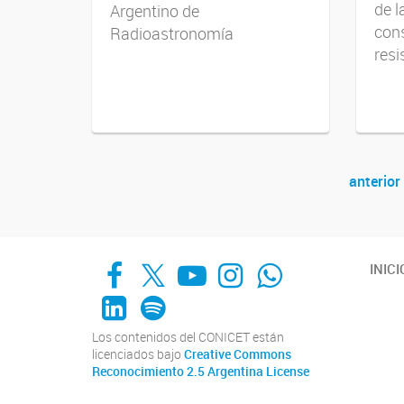
de l
Argentino de
cons
Radioastronomía
resi
anterior
Navegador de artículos
Facebook
X
YouTube
Instagram
Whats App
INICI
LinkedIn
Spotify
Los contenidos del CONICET están
licenciados bajo
Creative Commons
Reconocimiento 2.5 Argentina License