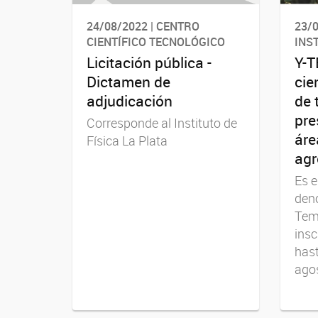
24/08/2022 | CENTRO
23/0
CIENTÍFICO TECNOLÓGICO
INS
Licitación pública -
Y-T
Dictamen de
cie
adjudicación
de 
pre
Corresponde al Instituto de
áre
Física La Plata
agr
Es e
den
Tem
insc
hast
ago