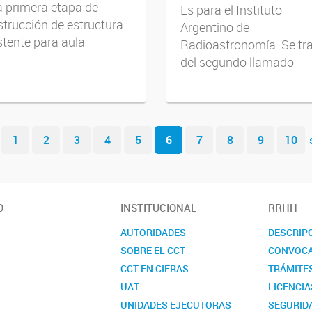
a primera etapa de
Es para el Instituto
trucción de estructura
Argentino de
stente para aula
Radioastronomía. Se tr
del segundo llamado
1
2
3
4
5
6
7
8
9
10
O
INSTITUCIONAL
RRHH
AUTORIDADES
DESCRIP
SOBRE EL CCT
CONVOCA
CCT EN CIFRAS
TRÁMITE
UAT
LICENCIA
UNIDADES EJECUTORAS
SEGURIDA