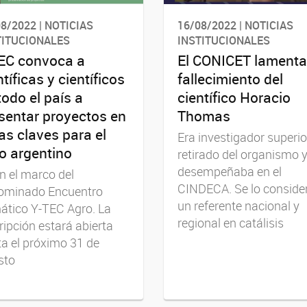
8/2022 | NOTICIAS
16/08/2022 | NOTICIAS
TITUCIONALES
INSTITUCIONALES
EC convoca a
El CONICET lamenta
ntíficas y científicos
fallecimiento del
todo el país a
científico Horacio
sentar proyectos en
Thomas
as claves para el
Era investigador superio
o argentino
retirado del organismo y
desempeñaba en el
n el marco del
CINDECA. Se lo conside
ominado Encuentro
un referente nacional y
ático Y-TEC Agro. La
regional en catálisis
ripción estará abierta
a el próximo 31 de
sto