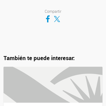
Compartir
Compartir en Facebook
Compartir en Twitter
También te puede interesar: