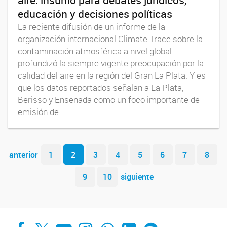
aire: insumo para debates jurídicos,
educación y decisiones políticas
La reciente difusión de un informe de la
organización internacional Climate Trace sobre la
contaminación atmosférica a nivel global
profundizó la siempre vigente preocupación por la
calidad del aire en la región del Gran La Plata. Y es
que los datos reportados señalan a La Plata,
Berisso y Ensenada como un foco importante de
emisión de...
Navegador de artículos
anterior
1
2
3
4
5
6
7
8
9
10
siguiente
Facebook
X
YouTube
Instagram
Whats App
LinkedIn
Spotify