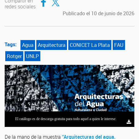
Compartir en
redes sociales
Publicado el 10 de junio de 2026
Tags:
Agua
Arquitectura
CONICET La Plata
FAU
Rotger
UNLP
Daniela Rotger, investigadora del CONICET La Plata. FOTO: CONICET
El catálogo es de descarga gratuita para todo aquel a quien le interese.
Fotografía/Rayelen Baridon.
De la mano de la muestra
“Arquitecturas del agua.