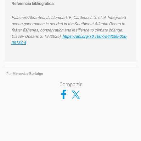
Referencia bibliográfica:
Palacios-Abrantes, J., Llompart, F., Cardoso, L.G. et al.
Integrated
ocean governance is needed in the Southwest Atlantic Ocean to
foster fisheries, conservation and resilience to climate change.
Discov Oceans 3, 19 (2026).
https://doi.org/10.1007/s44289-026-
00134-4
Por
Mercedes Benialgo
Compartir
Compartir en Facebook
Compartir en Twitter