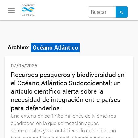
Toggle
navigation
Archivo:
Océano Atlántico
07/05/2026
Recursos pesqueros y biodiversidad en
el Océano Atlántico Sudoccidental: un
artículo científico alerta sobre la
necesidad de integración entre países
para defenderlos
Una extensión de 17,65 millones de kilómetros
cuadrados en la que se mezclan aguas
subtropicales y subantárticas, lo que le da una
biodiversidad excepcional y, ligado a esto, un