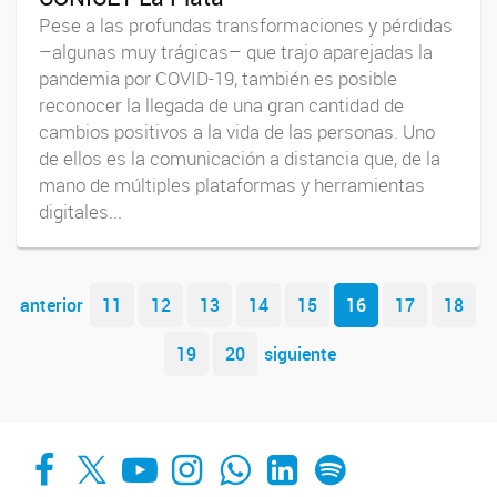
Pese a las profundas transformaciones y pérdidas
–algunas muy trágicas– que trajo aparejadas la
pandemia por COVID-19, también es posible
reconocer la llegada de una gran cantidad de
cambios positivos a la vida de las personas. Uno
de ellos es la comunicación a distancia que, de la
mano de múltiples plataformas y herramientas
digitales...
Navegador de artículos
anterior
11
12
13
14
15
16
17
18
19
20
siguiente
Facebook
X
YouTube
Instagram
Whats App
LinkedIn
Spotify