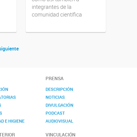
integrantes de la
comunidad científica
siguiente
PRENSA
CIÓN
DESCRIPCIÓN
TORIAS
NOTICIAS
S
DIVULGACIÓN
S
PODCAST
D E HIGIENE
AUDIOVISUAL
TO
EVENTOS
TERIOR
VINCULACIÓN
NOVEDADES