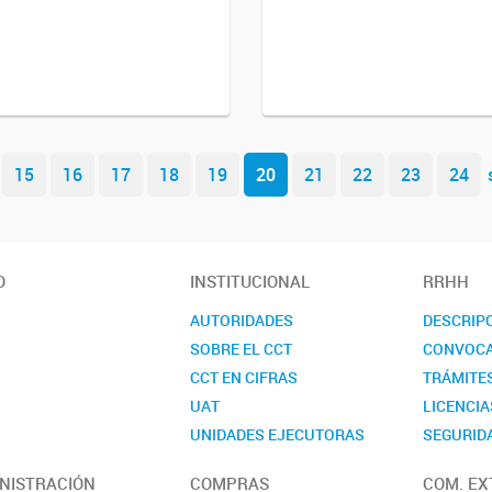
15
16
17
18
19
20
21
22
23
24
O
INSTITUCIONAL
RRHH
AUTORIDADES
DESCRIP
SOBRE EL CCT
CONVOCA
CCT EN CIFRAS
TRÁMITE
UAT
LICENCIA
UNIDADES EJECUTORAS
SEGURIDA
COMISIONES ASESORAS
CONTAC
NISTRACIÓN
COMPRAS
COM. EX
REALP