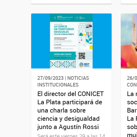
27/09/2023 | NOTICIAS
26/0
INSTITUCIONALES
CON
El director del CONICET
La 
La Plata participará de
soc
una charla sobre
Bar
ciencia y desigualdad
La 
junto a Agustín Rossi
sob
muj
Será este viernes 29 a las 14