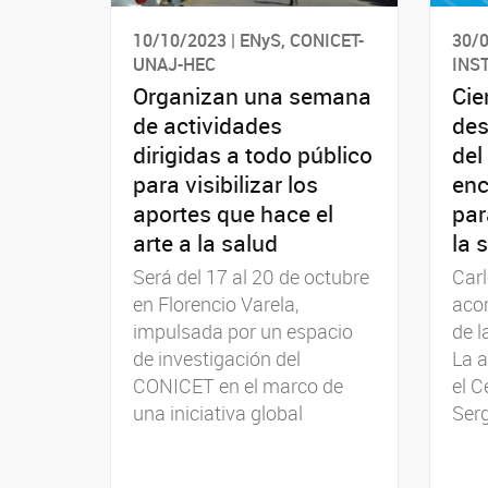
10/10/2023 | ENyS, CONICET-
30/0
UNAJ-HEC
INS
Organizan una semana
Cie
de actividades
des
dirigidas a todo público
del
para visibilizar los
enc
aportes que hace el
par
arte a la salud
la 
Será del 17 al 20 de octubre
Carl
en Florencio Varela,
aco
impulsada por un espacio
de 
de investigación del
La a
CONICET en el marco de
el C
una iniciativa global
Ser