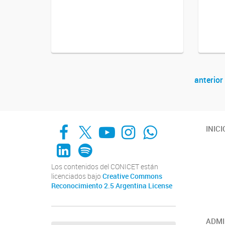
anterior
Navegador de artículos
Facebook
X
YouTube
Instagram
Whats App
INICI
LinkedIn
Spotify
Los contenidos del CONICET están
licenciados bajo
Creative Commons
Reconocimiento 2.5 Argentina License
ADMI