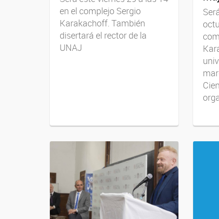
en el complejo Sergio
Será
Karakachoff. También
octu
disertará el rector de la
com
UNAJ
Kara
univ
mar
Cien
org