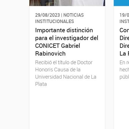
29/08/2023 | NOTICIAS
19/0
INSTITUCIONALES
INS
Importante distinción
Com
para el investigador del
Dir
CONICET Gabriel
Dir
Rabinovich
La 
Recibió el título de Doctor
En r
Honoris Causa de la
hec
Universidad Nacional de La
públ
Plata