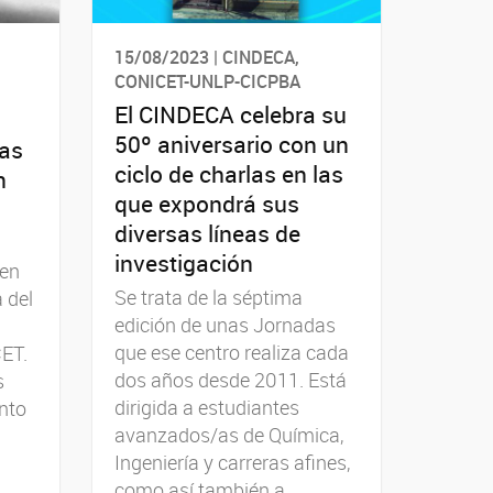
15/08/2023 | CINDECA,
CONICET-UNLP-CICPBA
El CINDECA celebra su
50º aniversario con un
as
ciclo de charlas en las
n
que expondrá sus
diversas líneas de
investigación
 en
Se trata de la séptima
 del
edición de unas Jornadas
que ese centro realiza cada
CET.
dos años desde 2011. Está
s
dirigida a estudiantes
ento
avanzados/as de Química,
Ingeniería y carreras afines,
como así también a