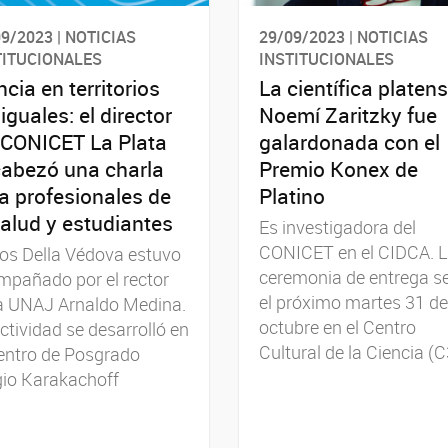
9/2023 | NOTICIAS
29/09/2023 | NOTICIAS
TITUCIONALES
INSTITUCIONALES
ncia en territorios
La científica platen
iguales: el director
Noemí Zaritzky fue
 CONICET La Plata
galardonada con el
abezó una charla
Premio Konex de
a profesionales de
Platino
salud y estudiantes
Es investigadora del
CONICET en el CIDCA. 
os Della Védova estuvo
ceremonia de entrega s
mpañado por el rector
el próximo martes 31 de
la UNAJ Arnaldo Medina.
octubre en el Centro
ctividad se desarrolló en
Cultural de la Ciencia (C
entro de Posgrado
gio Karakachoff