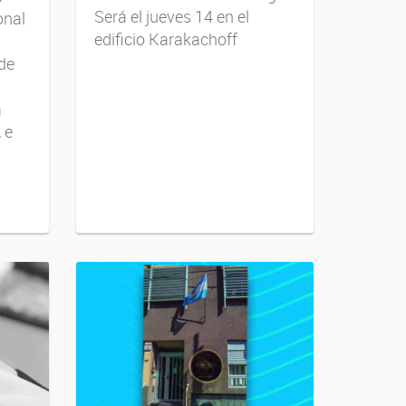
Será el jueves 14 en el
onal
edificio Karakachoff
 de
a
 e