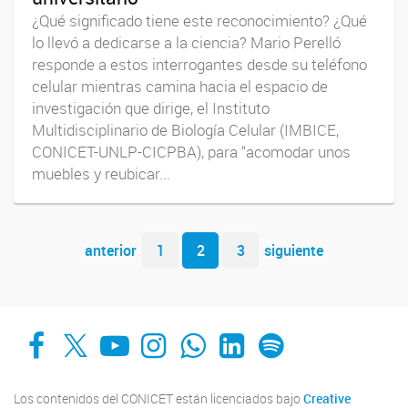
¿Qué significado tiene este reconocimiento? ¿Qué
lo llevó a dedicarse a la ciencia? Mario Perelló
responde a estos interrogantes desde su teléfono
celular mientras camina hacia el espacio de
investigación que dirige, el Instituto
Multidisciplinario de Biología Celular (IMBICE,
CONICET-UNLP-CICPBA), para “acomodar unos
muebles y reubicar...
Navegador de artículos
anterior
1
2
3
siguiente
Facebook
X
YouTube
Instagram
Whats App
LinkedIn
Spotify
Los contenidos del CONICET están licenciados bajo
Creative