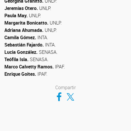
Georgina Granitto.
UNLP.
Jeremías Otero.
UNLP.
Paula May.
UNLP.
Margarita Bonicatto.
UNLP.
Adriana Ahumada.
UNLP.
Camila Gómez.
INTA.
Sebastián Fajardo.
INTA.
Lucia González.
SENASA.
Teófila Isla.
SENASA.
Marco Calvetty Ramos.
IPAF.
Enrique Goites.
IPAF.
Compartir
Compartir en Facebook
Compartir en Twitter