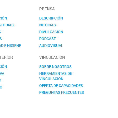
PRENSA
CIÓN
DESCRIPCIÓN
TORIAS
NOTICIAS
S
DIVULGACIÓN
S
PODCAST
D E HIGIENE
AUDIOVISUAL
TO
EVENTOS
TERIOR
VINCULACIÓN
NOVEDADES
CONTACTO
CIÓN
SOBRE NOSOTROS
VA
HERRAMIENTAS DE
VINCULACIÓN
S
OFERTA DE CAPACIDADES
TO
PREGUNTAS FRECUENTES
CONTACTO