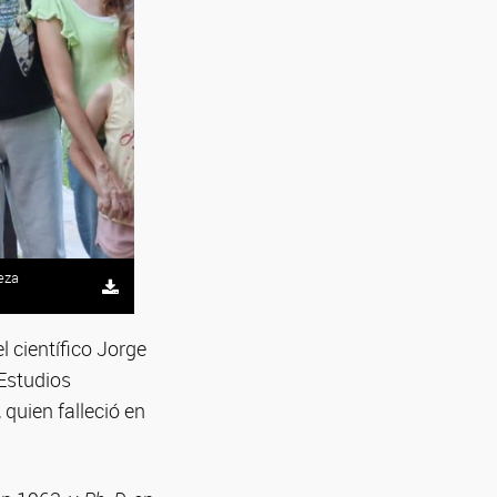
leza
 científico Jorge
 Estudios
uien falleció en