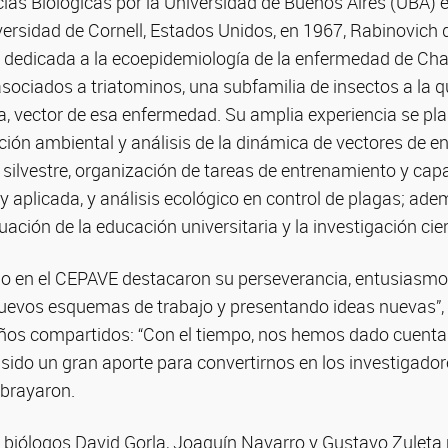
ias Biológicas por la Universidad de Buenos Aires (UBA) 
versidad de Cornell, Estados Unidos, en 1967, Rabinovich 
a dedicada a la ecoepidemiología de la enfermedad de Ch
ociados a triatominos, una subfamilia de insectos a la q
ca, vector de esa enfermedad. Su amplia experiencia se pl
ción ambiental y análisis de la dinámica de vectores de 
silvestre, organización de tareas de entrenamiento y capa
 y aplicada, y análisis ecológico en control de plagas; ade
uación de la educación universitaria y la investigación cien
io en el CEPAVE destacaron su perseverancia, entusiasmo 
uevos esquemas de trabajo y presentando ideas nuevas”, 
ños compartidos: “Con el tiempo, nos hemos dado cuenta
a sido un gran aporte para convertirnos en los investigado
brayaron.
 biólogos David Gorla, Joaquín Navarro y Gustavo Zuleta 