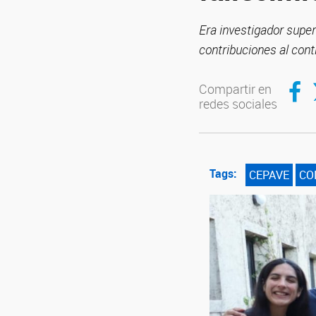
Era investigador supe
contribuciones al con
Compar
C
Compartir en
redes sociales
Tags:
CEPAVE
CO