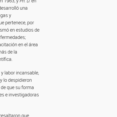
en 1963, y
Ph. D.
en
desarrolló una
agas y
ue pertenece, por
asmó en estudios de
enfermedades;
citación en el área
más de la
tífica.
y labor incansable,
y lo despidieron
 de que su forma
res e investigadoras
resaltaron que