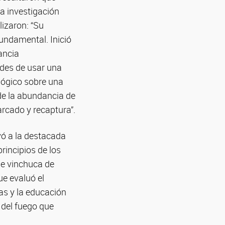
a investigación
lizaron: “Su
undamental. Inició
ancia
dades de usar una
lógico sobre una
de la abundancia de
rcado y recaptura”.
vó a la destacada
rincipios de los
de vinchuca de
ue evaluó el
as y la educación
 del fuego que