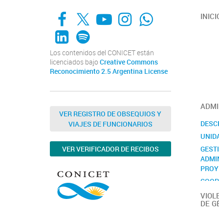
Facebook
X
YouTube
Instagram
Whats App
INICI
LinkedIn
Spotify
Los contenidos del CONICET están
licenciados bajo
Creative Commons
Reconocimiento 2.5 Argentina License
ADMI
VER REGISTRO DE OBSEQUIOS Y
DESC
VIAJES DE FUNCIONARIOS
UNID
GEST
VER VERIFICADOR DE RECIBOS
ADMI
PROY
COOP
INTE
VIOL
DE G
CONT