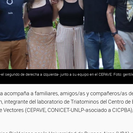
-el segundo de derecha a izquierda- junto a su equipo en el CEPAVE. Foto: genti
a acompaña a familiares, amigos/as y compañeros/as del
 integrante del laboratorio de Triatominos del Centro de
de Vectores (CEPAVE, CONICET-UNLP-asociado a CICPBA), q