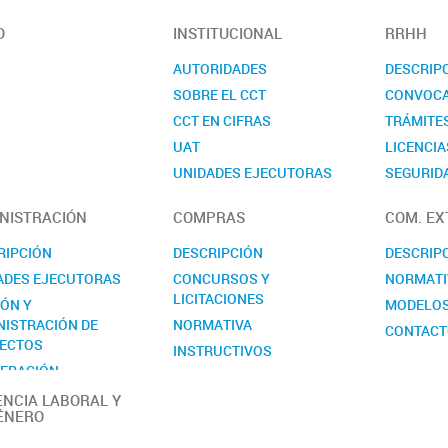
O
INSTITUCIONAL
RRHH
AUTORIDADES
DESCRIP
SOBRE EL CCT
CONVOCA
CCT EN CIFRAS
TRÁMITE
UAT
LICENCIA
UNIDADES EJECUTORAS
SEGURIDA
COMISIONES ASESORAS
CONTAC
NISTRACIÓN
COMPRAS
COM. EX
REALP
RIPCIÓN
DESCRIPCIÓN
DESCRIP
ADES EJECUTORAS
CONCURSOS Y
NORMATI
LICITACIONES
IÓN Y
MODELO
NISTRACIÓN DE
NORMATIVA
CONTAC
ECTOS
INSTRUCTIVOS
ERACIÓN
MODELOS
RNACIONAL
ENCIA LABORAL Y
CONTACTO
ÉNERO
ACTO