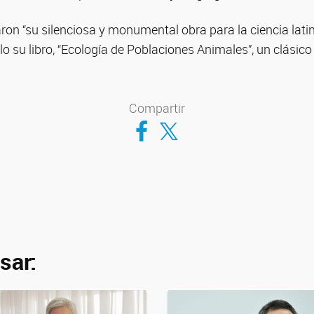
ron “su silenciosa y monumental obra para la ciencia lat
 su libro, “Ecología de Poblaciones Animales”, un clásic
Compartir
Compartir en Facebook
Compartir en Twitter
sar: