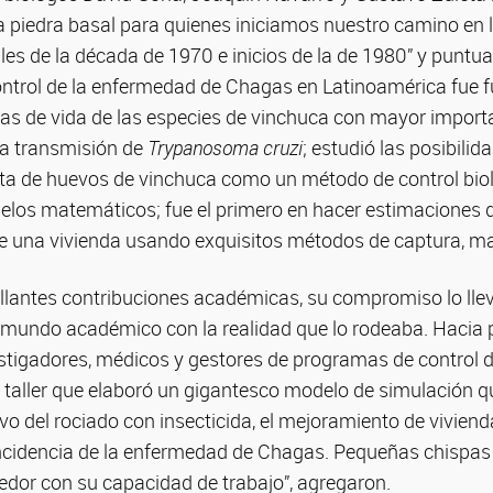
a piedra basal para quienes iniciamos nuestro camino en l
ales de la década de 1970 e inicios de la de 1980” y puntua
ontrol de la enfermedad de Chagas en Latinoamérica fue f
blas de vida de las especies de vinchuca con mayor import
la transmisión de
Trypanosoma cruzi
; estudió las posibili
ta de huevos de vinchuca como un método de control bio
elos matemáticos; fue el primero en hacer estimaciones 
e una vivienda usando exquisitos métodos de captura, ma
illantes contribuciones académicas, su compromiso lo lle
l mundo académico con la realidad que lo rodeaba. Hacia p
estigadores, médicos y gestores de programas de control 
 taller que elaboró un gigantesco modelo de simulación q
 del rociado con insecticida, el mejoramiento de viviend
 incidencia de la enfermedad de Chagas. Pequeñas chispas
edor con su capacidad de trabajo”, agregaron.