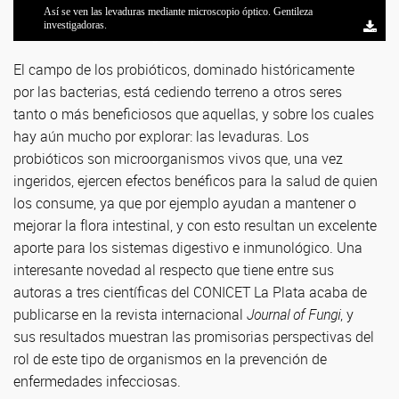
De izq. a der. Graciela Garrote, María Dolores Pendón y Agustina
Así se ven las levaduras mediante microscopio óptico. Gentileza
Las científicas del CONICET La Plata se desempeñan en el CIDCA.
Bengoa, especialistas en alimentos probióticos y autoras de la publicación.
investigadoras.
FOTOS: CONICET Fotografía/Rayelen Baridon.
El campo de los probióticos, dominado históricamente
por las bacterias, está cediendo terreno a otros seres
tanto o más beneficiosos que aquellas, y sobre los cuales
hay aún mucho por explorar: las levaduras. Los
probióticos son microorganismos vivos que, una vez
ingeridos, ejercen efectos benéficos para la salud de quien
los consume, ya que por ejemplo ayudan a mantener o
mejorar la flora intestinal, y con esto resultan un excelente
aporte para los sistemas digestivo e inmunológico. Una
interesante novedad al respecto que tiene entre sus
autoras a tres científicas del CONICET La Plata acaba de
publicarse en la revista internacional
Journal of Fungi
, y
sus resultados muestran las promisorias perspectivas del
rol de este tipo de organismos en la prevención de
enfermedades infecciosas.