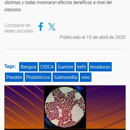
distintas y todas mostraron efectos benéficos a nivel del
intestino
Compartir en Facebook
Compartir en Twitter
Compartir en
redes sociales
Publicado el 15 de abril de 2025
Tags:
Bengoa
CIDCA
Garrote
kefir
levaduras
Pendón
Probióticos
Salmonella
vino