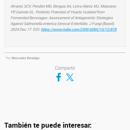
Alvarez SCV, Pendón MD, Bengoa AA, Leiva Alaniz MJ, Maturano
YP, Garrote GL.
Probiotic Potential of Yeasts Isolated from
Fermented Beverages: Assessment of Antagonistic Strategies
Against Salmonella enterica Serovar Enteritidis. J Fungi (Basel).
2024 Dec 17. DOI:
https://www.mdpi.com/2309-608X/10/12/878
Por
Mercedes Benialgo
Compartir
Compartir en Facebook
Compartir en Twitter
También te puede interesar: