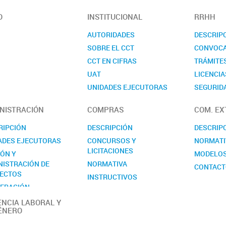
O
INSTITUCIONAL
RRHH
AUTORIDADES
DESCRIP
SOBRE EL CCT
CONVOCA
CCT EN CIFRAS
TRÁMITE
UAT
LICENCIA
UNIDADES EJECUTORAS
SEGURIDA
COMISIONES ASESORAS
CONTAC
NISTRACIÓN
COMPRAS
COM. EX
REALP
RIPCIÓN
DESCRIPCIÓN
DESCRIP
ADES EJECUTORAS
CONCURSOS Y
NORMATI
LICITACIONES
IÓN Y
MODELO
NISTRACIÓN DE
NORMATIVA
CONTAC
ECTOS
INSTRUCTIVOS
ERACIÓN
MODELOS
RNACIONAL
ENCIA LABORAL Y
CONTACTO
ÉNERO
ACTO