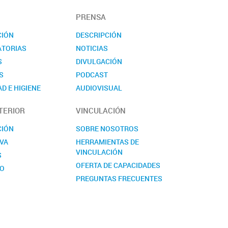
PRENSA
CIÓN
DESCRIPCIÓN
TORIAS
NOTICIAS
S
DIVULGACIÓN
S
PODCAST
D E HIGIENE
AUDIOVISUAL
TO
EVENTOS
TERIOR
VINCULACIÓN
NOVEDADES
CONTACTO
CIÓN
SOBRE NOSOTROS
VA
HERRAMIENTAS DE
VINCULACIÓN
S
OFERTA DE CAPACIDADES
TO
PREGUNTAS FRECUENTES
CONTACTO