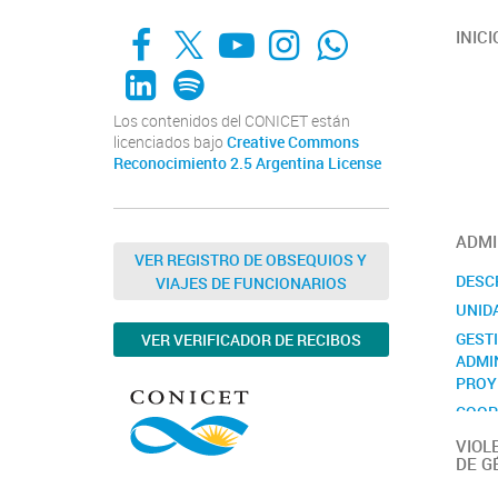
Facebook
X
YouTube
Instagram
Whats App
INICI
LinkedIn
Spotify
Los contenidos del CONICET están
licenciados bajo
Creative Commons
Reconocimiento 2.5 Argentina License
ADMI
VER REGISTRO DE OBSEQUIOS Y
DESC
VIAJES DE FUNCIONARIOS
UNID
GEST
VER VERIFICADOR DE RECIBOS
ADMI
PROY
COOP
INTE
VIOL
DE G
CONT