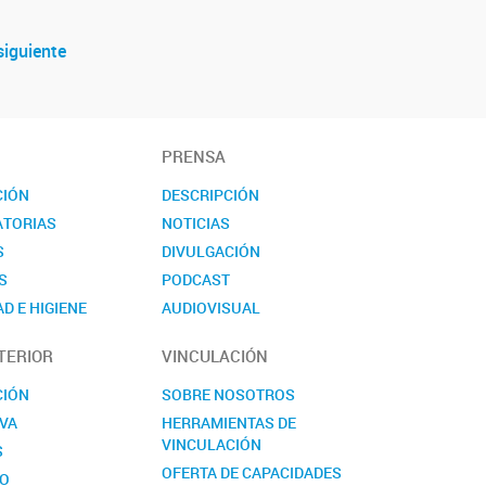
siguiente
PRENSA
CIÓN
DESCRIPCIÓN
TORIAS
NOTICIAS
S
DIVULGACIÓN
S
PODCAST
D E HIGIENE
AUDIOVISUAL
TO
EVENTOS
TERIOR
VINCULACIÓN
NOVEDADES
CONTACTO
CIÓN
SOBRE NOSOTROS
VA
HERRAMIENTAS DE
VINCULACIÓN
S
OFERTA DE CAPACIDADES
TO