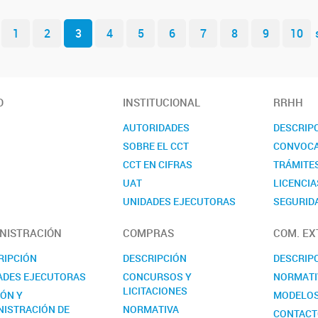
1
2
3
4
5
6
7
8
9
10
O
INSTITUCIONAL
RRHH
AUTORIDADES
DESCRIP
SOBRE EL CCT
CONVOCA
CCT EN CIFRAS
TRÁMITE
UAT
LICENCIA
UNIDADES EJECUTORAS
SEGURIDA
COMISIONES ASESORAS
CONTAC
NISTRACIÓN
COMPRAS
COM. EX
REALP
RIPCIÓN
DESCRIPCIÓN
DESCRIP
ADES EJECUTORAS
CONCURSOS Y
NORMATI
LICITACIONES
IÓN Y
MODELO
NISTRACIÓN DE
NORMATIVA
CONTAC