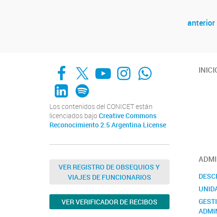
anterior
Navegador de artículos
Facebook
X
YouTube
Instagram
Whats App
INICI
LinkedIn
Spotify
Los contenidos del CONICET están
licenciados bajo
Creative Commons
Reconocimiento 2.5 Argentina License
ADMI
VER REGISTRO DE OBSEQUIOS Y
DESC
VIAJES DE FUNCIONARIOS
UNID
GEST
VER VERIFICADOR DE RECIBOS
ADMI