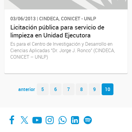
03/06/2013 | CINDECA, CONICET - UNLP
Licitación pública para servicio de
limpieza en Unidad Ejecutora
Es para el Centro de Investigación y Desarrollo en
Ciencias Aplicadas “Dr. Jorge J. Ronco” (CINDECA,
CONICET – UNLP)
Navegador de artículos
anterior
5
6
7
8
9
10
Facebook
X
YouTube
Instagram
Whats App
LinkedIn
Spotify