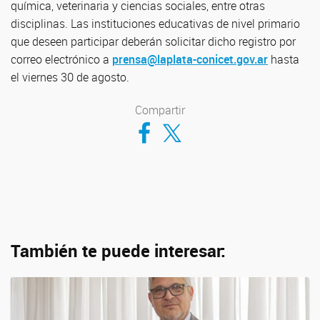
química, veterinaria y ciencias sociales, entre otras
disciplinas. Las instituciones educativas de nivel primario
que deseen participar deberán solicitar dicho registro por
correo electrónico a
prensa@laplata-conicet.gov.ar
hasta
el viernes 30 de agosto.
Compartir
Compartir en Facebook
Compartir en Twitter
También te puede interesar: