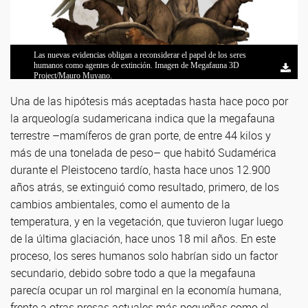
Las nuevas evidencias obligan a reconsiderar el papel de los seres
Luciano Prates y Matías Medina. Foto: CONICET Fotografía.
Ivan Perez. Foto: gentileza investigador.
humanos como agentes de extinción. Imagen de Megafauna 3D
Project/Mauro Muyano.
Una de las hipótesis más aceptadas hasta hace poco por
la arqueología sudamericana indica que la megafauna
terrestre –mamíferos de gran porte, de entre 44 kilos y
más de una tonelada de peso– que habitó Sudamérica
durante el Pleistoceno tardío, hasta hace unos 12.900
años atrás, se extinguió como resultado, primero, de los
cambios ambientales, como el aumento de la
temperatura, y en la vegetación, que tuvieron lugar luego
de la última glaciación, hace unos 18 mil años. En este
proceso, los seres humanos solo habrían sido un factor
secundario, debido sobre todo a que la megafauna
parecía ocupar un rol marginal en la economía humana,
frente a otras presas actuales más pequeñas como el