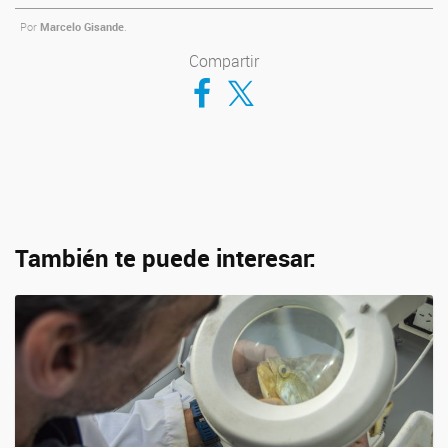
Por
Marcelo Gisande
.
Compartir
Compartir en Facebook
Compartir en Twitter
También te puede interesar: