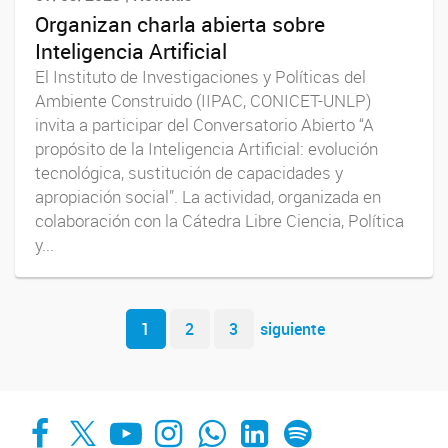
Organizan charla abierta sobre
Inteligencia Artificial
El Instituto de Investigaciones y Políticas del
Ambiente Construido (IIPAC, CONICET-UNLP)
invita a participar del Conversatorio Abierto “A
propósito de la Inteligencia Artificial: evolución
tecnológica, sustitución de capacidades y
apropiación social”. La actividad, organizada en
colaboración con la Cátedra Libre Ciencia, Política
y...
Navegador de artículos
1
2
3
siguiente
Facebook
X
YouTube
Instagram
Whats App
LinkedIn
Spotify