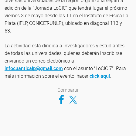
diversas universidades de la región organiza la séptima
edición de la “Jornada LoCIC” que tendrá lugar el próximo
viernes 3 de mayo desde las 11 en el Instituto de Física La
Plata (IFLP, CONICET-UNLP), ubicado en diagonal 113 y
63.
La actividad está dirigida a investigadores y estudiantes
de todas las universidades, quienes deberán inscribirse
enviando un correo electrónico a
infocuanticalp@gmail.com
con el asunto “LoCIC 7”. Para
más información sobre el evento, hacer
click aquí
.
Compartir
Compartir en Facebook
Compartir en Twitter