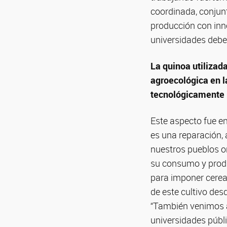
coordinada, conjun
producción con inn
universidades debem
La quinoa utilizad
agroecológica en l
tecnológicamente p
Este aspecto fue en
es una reparación, 
nuestros pueblos or
su consumo y produc
para imponer cereal
de este cultivo des
“También venimos a
universidades públ