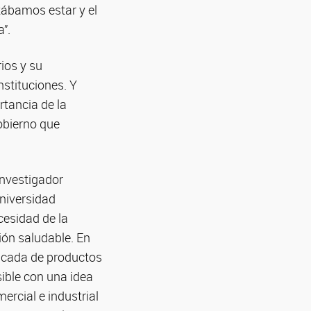
tábamos estar y el
”.
ios y su
nstituciones. Y
rtancia de la
obierno que
Investigador
niversidad
cesidad de la
ión saludable. En
ficada de productos
sible con una idea
mercial e industrial