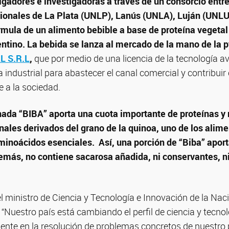
igadores e investigadoras a través de un consorcio entr
ionales de La Plata (UNLP), Lanús (UNLA), Luján (UNLU
órmula de un alimento bebible a base de proteína vegetal 
ntino. La bebida se lanza al mercado de la mano de la
 S.R.L
,
que por medio de una licencia de la tecnología a
 industrial para abastecer el canal comercial y contribuir
e a la sociedad.
ada “BIBA” aporta una cuota importante de proteínas y 
onales derivados del grano de la quinoa, uno de los alim
minoácidos esenciales. Así, una porción de “Biba” aport
demás, no contiene sacarosa añadida, ni conservantes, ni 
el ministro de Ciencia y Tecnología e Innovación de la Naci
 “Nuestro país está cambiando el perfil de ciencia y tecn
ente en la resolución de problemas concretos de nuestro