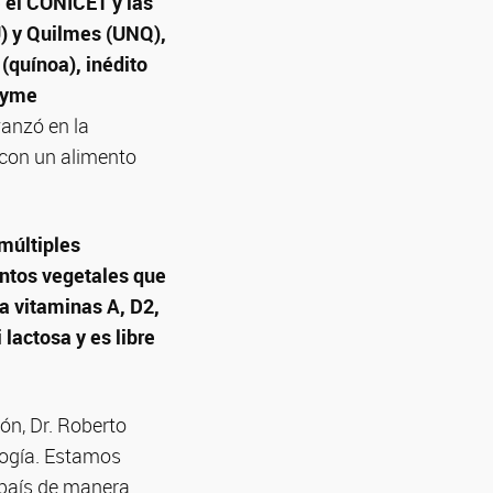
e el CONICET y las
) y Quilmes (UNQ),
(quínoa), inédito
 pyme
vanzó en la
 con un alimento
múltiples
entos vegetales que
a vitaminas A, D2,
lactosa y es libre
ón, Dr. Roberto
ología. Estamos
 país de manera