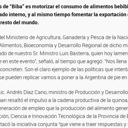
vés de “Biba” es motorizar el consumo de alimentos bebib
ado interno, y al mismo tiempo fomentar la exportación
resto del mundo.
el Ministerio de Agricultura, Ganadería y Pesca de la Nac
 Alimentos, Bioeconomía y Desarrollo Regional de dicho mi
ludo de nuestro Sr. Ministro Luis Basterra, quien hoy lam
 en este evento”, señaló, al tiempo que agregó: “Nos llena 
concreten. Son el claro ejemplo de las políticas que inte
se pueden replicar vamos a poner a la Argentina de pie e
Lic. Andrés Díaz Cano, ministro de Producción y Desarroll
an resaltó el impulso a la cadena productiva de la quinoa
eneración de empleo que la producción del alimento genera
ión, Ciencia e Innovación Tecnológica de la Provincia de B
acó la iniciativa conjunta “que viene a traer respuestas y 