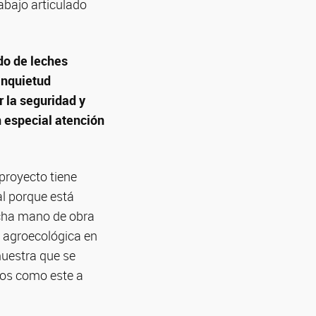
rabajo articulado
do de leches
 inquietud
r la seguridad y
n especial atención
 proyecto tiene
al porque está
ucha mano de obra
a agroecológica en
muestra que se
los como este a