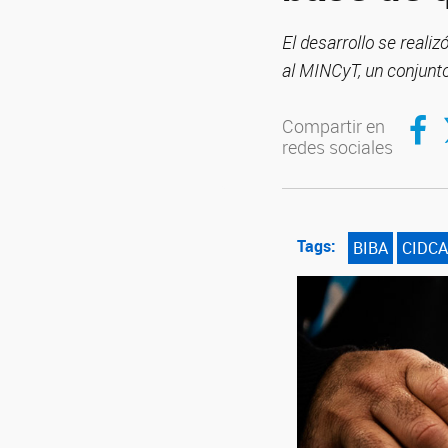
El desarrollo se reali
al MINCyT, un conjunto
Compar
C
Compartir en
redes sociales
Tags:
BIBA
CIDCA