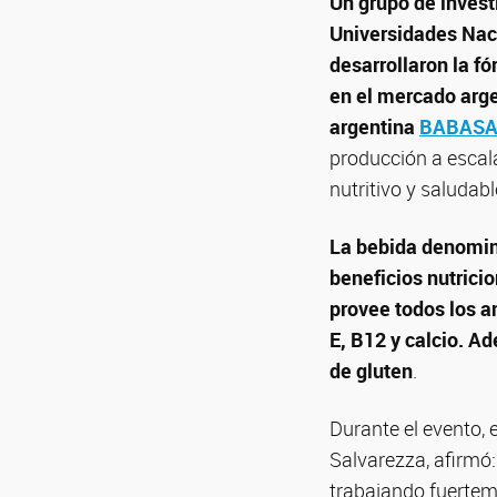
Un grupo de invest
Universidades Nac
desarrollaron la f
en el mercado arge
argentina
BABASAL
producción a escala
nutritivo y saludabl
La bebida denomin
beneficios nutrici
provee todos los a
E, B12 y calcio. A
de gluten
.
Durante el evento, 
Salvarezza, afirmó:
trabajando fuertem