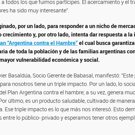
 a todos los que fuimos partícipes. El acercamiento y el t
ores ha sido muy interesante”.
iginado, por un lado, para responder a un nicho de merca
 crecimiento y, por otro lado, intenta dar respuesta a la
an “Argentina contra el Hambre”
el cual busca garantiza
ria de toda la población y de las familias argentinas co
 mayor vulnerabilidad económica y social.
vier Basaldúa, Socio Gerente de Babasal, manifestó: “Este
para nosotros tiene un triple impacto. Por un lado, lo soci
el Plan Argentina contra el hambre; a su vez, genera m
Por último, es un producto saludable, cultivado de maner
ra. Ese triple impacto es lo que más nos interesó. Esto de
 entre lo público- privado y esperamos tener otros ejemp