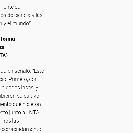
emente su
s de ciencia y las
n y el mundo”.
n forma
os
TA).
 quien señaló: “Esto
cio. Primero, con
unidades incas, y
bieron su cultivo
iento que hicieron
cto junto al INTA.
imos las
 desgraciadamente