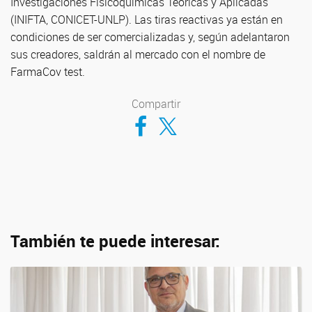
Investigaciones Fisicoquímicas Teóricas y Aplicadas
(INIFTA, CONICET-UNLP). Las tiras reactivas ya están en
condiciones de ser comercializadas y, según adelantaron
sus creadores, saldrán al mercado con el nombre de
FarmaCov test.
Compartir
Compartir en Facebook
Compartir en Twitter
También te puede interesar: