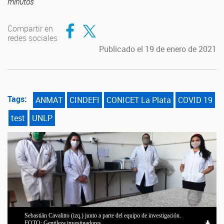
minutos
Compartir en Facebook
Compartir en Twitter
Compartir en
redes sociales
Publicado el 19 de enero de 2021
Tags:
ANMAT
CINDEFI
CONICET La Plata
COVID 19
test
UNLP
Sebastián Cavalitto (izq.) junto a parte del equipo de investigación.
FOTO: Gentileza investigadores.