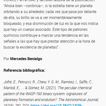
“Ahora bien –continúa–, si la estrella tiene un planeta
orbitando a su alrededor, cada vez que pase por delante
de ella, su brillo se va a ver momentáneamente
bloqueado, y esa disminución de luz es la que nos indica
que hay un cuerpo asociado. Este tipo de patrones
químicos contribuye a marcar una tendencia en las
señales a las que hay que prestar atención a la hora de
buscar la existencia de planetas”.
Por
Mercedes Benialgo
Referencia bibliográfica:
Jofré, E., Petrucci, R., Chew, Y. G. M., Ramírez, I., Saffe, C.,
Martioli, E., ... & Gómez, M. (2021). The peculiar chemical
pattern of the WASP-160 binary system: signatures of
planetary formation and evolution?. The Astronomical Journal,
162(6), 291.
DOI:
https://doi.org/10.3847/1538-