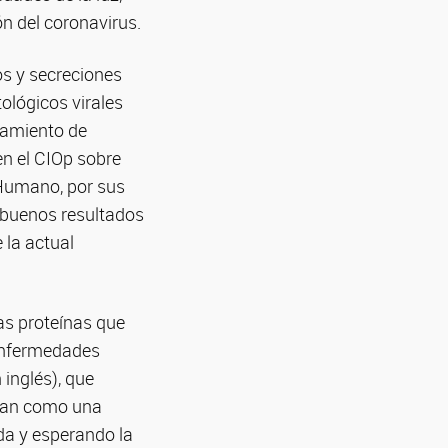
ón del coronavirus.
os y secreciones
tológicos virales
esamiento de
en el CIOp sobre
 Humano, por sus
s buenos resultados
 la actual
las proteínas que
 enfermedades
inglés), que
onan como una
da y esperando la