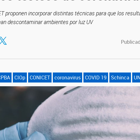
ET proponen incorporar distintas técnicas para que los resu
ean descontaminar ambientes por luz UV
tir en Facebook
ompartir en Twitter
Publicad
CPBA
CIOp
CONICET
coronavirus
COVID 19
Schinca
U