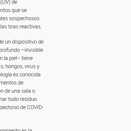
 (UV) de
entos que se
entes sospechosos
as tiras reactivas.
de un dispositivo de
profundo –invisible
la piel– tiene
s, hongos, virus y
logía es conocida
ementos de
ión de una sala o
nar todo residuo
ospechoso de COVID-
enimiento es la