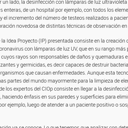
r un lado, la desinfección con lámparas de luz ultravioleta
s enteras, de un hospital por ejemplo, con todos los elem
 y el incremento del número de testeos realizados a paci
ración novedosa de distintas técnicas de observación en l
 la Idea Proyecto (IP) presentada consiste en la creación 
coronavirus con lámparas de luz UV, que en su rango más 
 cuyos rayos son responsables de daños y quemaduras en 
izantes y germicidas, es decir capaces de destruir bacteria
organismos que causan enfermedades. Aunque esta tecno
chas partes del mundo mayormente para la limpieza de el
 de los expertos del CIOp consiste en llegar a la desinfecc
 haciendo énfasis en sus paredes y superficies para elimi
por ejemplo, luego de atender a un paciente positivo o s
diación ya se conoce. Lo que tenemos que analizar con det