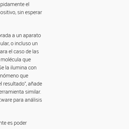
rápidamente el
ositivo, sin esperar
porada a un aparato
ular, o incluso un
ra el caso de las
o molécula que
Se la ilumina con
 fenómeno que
l resultado”, añade
erramienta similar.
ftware para análisis
nte es poder