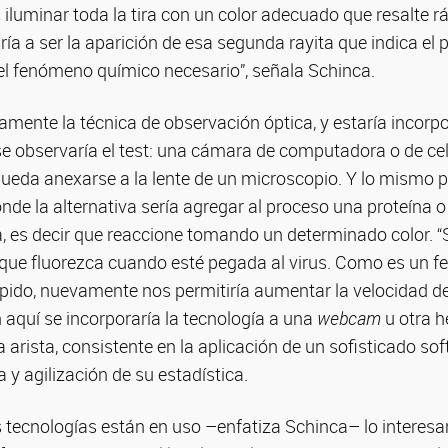
es iluminar toda la tira con un color adecuado que resalte 
ía a ser la aparición de esa segunda rayita que indica el p
 el fenómeno químico necesario”, señala Schinca.
samente la técnica de observación óptica, y estaría incor
l se observaría el test: una cámara de computadora o de cel
ueda anexarse a la lente de un microscopio. Y lo mismo pa
de la alternativa sería agregar al proceso una proteína 
, es decir que reaccione tomando un determinado color. “
a que fluorezca cuando esté pegada al virus. Como es un
pido, nuevamente nos permitiría aumentar la velocidad de
 aquí se incorporaría la tecnología a una
webcam
u otra h
a arista, consistente en la aplicación de un sofisticado so
 y agilización de su estadística.
s tecnologías están en uso –enfatiza Schinca– lo interesa