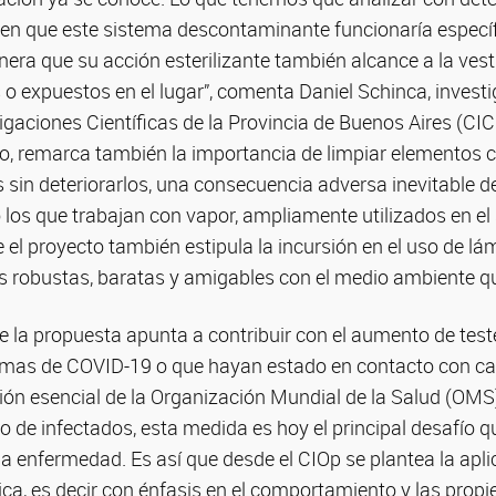
 en que este sistema descontaminante funcionaría especí
nera que su acción esterilizante también alcance a la ve
o expuestos en el lugar”, comenta Daniel Schinca, investi
gaciones Científicas de la Provincia de Buenos Aires (CIC
do, remarca también la importancia de limpiar elemento
s sin deteriorarlos, una consecuencia adversa inevitable 
los que trabajan con vapor, ampliamente utilizados en el s
 el proyecto también estipula la incursión en el uso de l
s robustas, baratas y amigables con el medio ambiente que
 la propuesta apunta a contribuir con el aumento de test
omas de COVID-19 o que hayan estado en contacto con c
 esencial de la Organización Mundial de la Salud (OMS
 de infectados, esta medida es hoy el principal desafío qu
la enfermedad. Es así que desde el CIOp se plantea la apli
ca, es decir con énfasis en el comportamiento y las propie