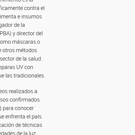
ficamente contra el
stimenta e insumos
gador de la
PBA) y director del
s como máscaras o
de otros métodos
ector de la salud.
ámparas UV con
 las tradicionales.
eos realizados a
asos confirmados.
) para conocer
e enfrenta el país
cación de técnicas
dades de la luz,