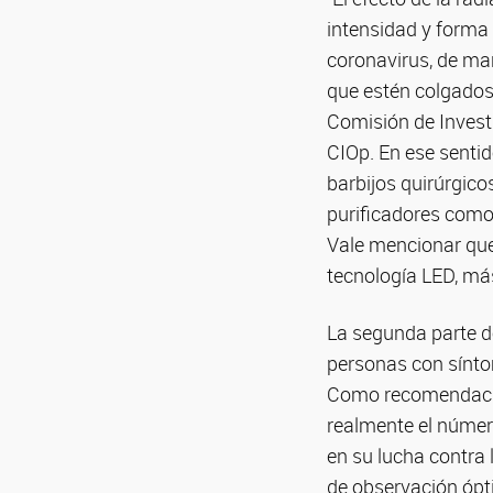
intensidad y forma
coronavirus, de ma
que estén colgados 
Comisión de Investi
CIOp. En ese senti
barbijos quirúrgico
purificadores como 
Vale mencionar que
tecnología LED, má
La segunda parte de
personas con sínt
Como recomendación
realmente el número
en su lucha contra 
de observación ópti