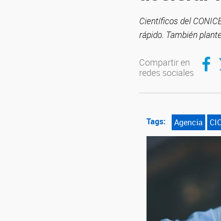
Científicos del CONIC
rápido. También plant
Compar
C
Compartir en
redes sociales
Tags:
Agencia
CI