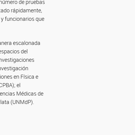
l número de pruebas
ltado rápidamente,
y funcionarios que
manera escalonada
espacios del
Investigaciones
nvestigación
ones en Física e
CPBA); el
Ciencias Médicas de
 Plata (UNMdP).