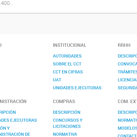
.400...
O
INSTITUCIONAL
RRHH
AUTORIDADES
DESCRIP
SOBRE EL CCT
CONVOCA
CCT EN CIFRAS
TRÁMITE
UAT
LICENCIA
UNIDADES EJECUTORAS
SEGURIDA
COMISIONES ASESORAS
CONTAC
NISTRACIÓN
COMPRAS
COM. EX
REALP
RIPCIÓN
DESCRIPCIÓN
DESCRIP
ADES EJECUTORAS
CONCURSOS Y
NORMATI
LICITACIONES
IÓN Y
MODELO
NISTRACIÓN DE
NORMATIVA
CONTAC