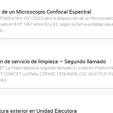
n de un Microscopio Confocal Espectral
n Pública Nro. 001/2023 para la adquisición de un Microscopi
ado en 8 Nº 1467 entre 62 y 63, según la forma establecida en
...
ón de servicio de limpieza – Segundo llamado
T La Plata realiza el segundo llamado a Licitación Pública N
 CCT CONICET La Plata, CEPAVE, CEQUINOR, CIG, IALP, IFLP, IFL
les...
tura exterior en Unidad Ejecutora