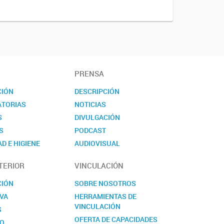
PRENSA
CIÓN
DESCRIPCIÓN
TORIAS
NOTICIAS
S
DIVULGACIÓN
S
PODCAST
D E HIGIENE
AUDIOVISUAL
TO
EVENTOS
TERIOR
VINCULACIÓN
NOVEDADES
CONTACTO
CIÓN
SOBRE NOSOTROS
VA
HERRAMIENTAS DE
VINCULACIÓN
S
OFERTA DE CAPACIDADES
TO