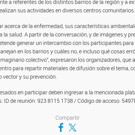
te a referentes de los distintos barrios de la región y a e
realizan sus actividades en diversos centros comunitarios.
r acerca de la enfermedad, sus características ambiental
a la salud. A partir de la conversación, y de imágenes y p
retende generar un intercambio con los participantes para
nejan en los barrios y cuáles no, e incluso qué cosas er
 imaginario colectivo”, expresaron los organizadores, qu
ntro para repartir materiales de difusión sobre el tema, 
o vector y su prevención.
resados en participar deben ingresar a la mencionada plat
s: ID de reunión: 923 8115 1738 / Código de acceso: 5497
Compartir
Compartir en Facebook
Compartir en Twitter