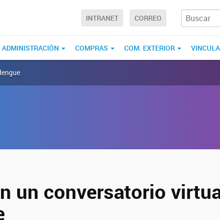
INTRANET
CORREO
ADMINISTRACIÓN
COMPRAS
COM. EXTERIOR
VINCUL
 dengue
n un conversatorio virtu
e