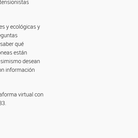
xtensionistas
es y ecológicas y
reguntas
 saber qué
róneas están
e asimismo desean
con información
aforma virtual con
83.