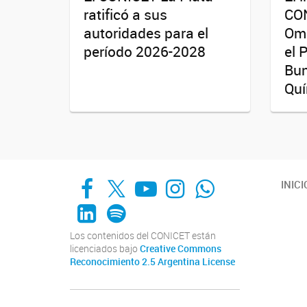
ratificó a sus
CON
autoridades para el
Oma
período 2026-2028
el 
Bun
Quí
Facebook
X
YouTube
Instagram
Whats App
INICI
LinkedIn
Spotify
Los contenidos del CONICET están
licenciados bajo
Creative Commons
Reconocimiento 2.5 Argentina License