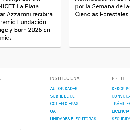
ICET La Plata
por la Semana de la
r Azzaroni recibirá
Ciencias Forestales
Premio Fundación
ge y Born 2026 en
mica
O
INSTITUCIONAL
RRHH
AUTORIDADES
DESCRIP
SOBRE EL CCT
CONVOCA
CCT EN CIFRAS
TRÁMITE
UAT
LICENCIA
UNIDADES EJECUTORAS
SEGURIDA
COMISIONES ASESORAS
CONTAC