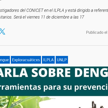
stigadores del CONICET en el ILPLA y está dirigido a referent
itarios. Será el viernes 11 de diciembre a las 17
tir en Facebook
ompartir en Twitter
Publicado el
engue
Exploracuáticxs
ILPLA
UNLP