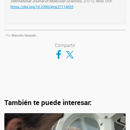
International Journal of Molecular Sciences, 27(11), 4655.
DOI:
https://doi.org/10.3390/ijms27114655
Por
Marcelo Gisande
.
Compartir
Compartir en Facebook
Compartir en Twitter
También te puede interesar: