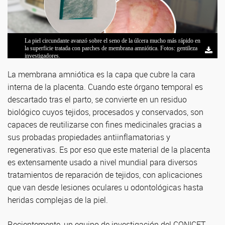
La piel circundante avanzó sobre el seno de la úlcera mucho más rápido en
La correlación de estudios histológicos y técnicas de biología molecular
La investigación detectó un proceso de angiogénesis activo, es decir que
Flavia Michelini, María Ximena Guerbi, Esteban Vogel y Rocío Comito,
Griselda Moreno, Natalia Santa Cruz y María Ximena Guerbi, integrantes
la superficie tratada con parches de membrana amniótica. Fotos: gentileza
dio indicios de una mejor maduración. Foto: CONICET Fotografía/R.
se comenzaron a generar nuevos vasos sanguíneos bajo el tratamiento con
parte del equipo de investigación. Foto: gentileza investigadores.
del IIFP. Foto: CONICET Fotografía/R. Baridón.
investigadores.
Baridón.
la membrana. Foto: CONICET Fotografía/R. Baridón.
La membrana amniótica es la capa que cubre la cara
interna de la placenta. Cuando este órgano temporal es
descartado tras el parto, se convierte en un residuo
biológico cuyos tejidos, procesados y conservados, son
capaces de reutilizarse con fines medicinales gracias a
sus probadas propiedades antiinflamatorias y
regenerativas. Es por eso que este material de la placenta
es extensamente usado a nivel mundial para diversos
tratamientos de reparación de tejidos, con aplicaciones
que van desde lesiones oculares u odontológicas hasta
heridas complejas de la piel.
Recientemente, un equipo de investigación del CONICET,