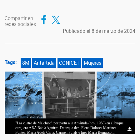
Compartir en Facebook
Compartir en Twitter
Compartir en
redes sociales
Publicado el 8 de marzo de 2024
Tags:
8M
Antártida
CONICET
Mujeres
"Las cuatro de Melchior" por partir a la Antártida (nov. 1968) en el buque
carguero ARA Bahía Aguirre. De izq. a der.: Elena Dolores Martínez
Fontes, María Adela Caría, Carmen Pujals e Inés María Bernasconi.