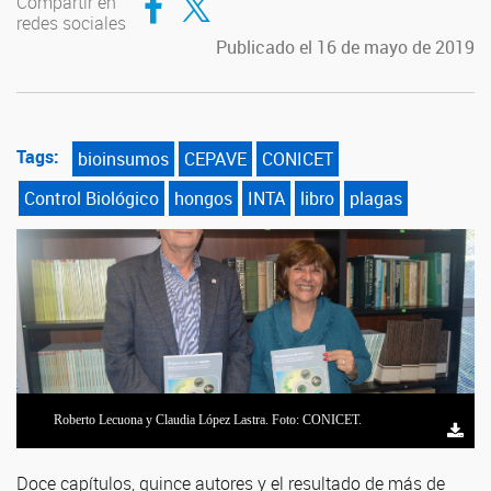
Compartir en
redes sociales
Publicado el 16 de mayo de 2019
Tags:
bioinsumos
CEPAVE
CONICET
Control Biológico
hongos
INTA
libro
plagas
Roberto Lecuona y Claudia López Lastra. Foto: CONICET.
Roberto Lecuona y Claudia López Lastra. Foto: CONICET.
Doce capítulos, quince autores y el resultado de más de