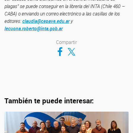
plagas” se puede conseguir en la librería del INTA (Chile 460 –
CABA) o enviando un correo electrónico a las casillas de los
editores:
claudia@cepave.edu.ar
y
lecuona.roberto@inta.gob.ar
Compartir
Compartir en Facebook
Compartir en Twitter
También te puede interesar: