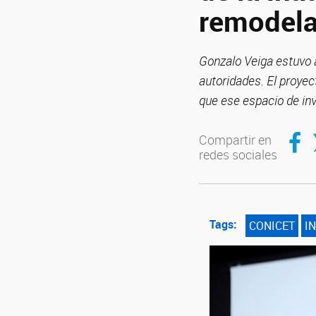
remodela
Gonzalo Veiga estuvo 
autoridades. El proyect
que ese espacio de in
Compar
C
Compartir en
redes sociales
Tags:
CONICET
IN