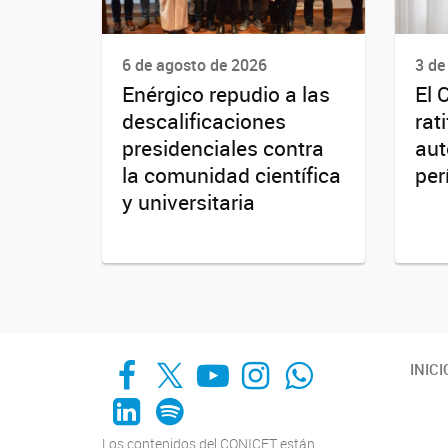
6 de agosto de 2026
3 de
Enérgico repudio a las
El 
descalificaciones
rat
presidenciales contra
aut
la comunidad científica
per
y universitaria
Facebook
X
YouTube
Instagram
Whats App
INICI
LinkedIn
Spotify
Los contenidos del CONICET están