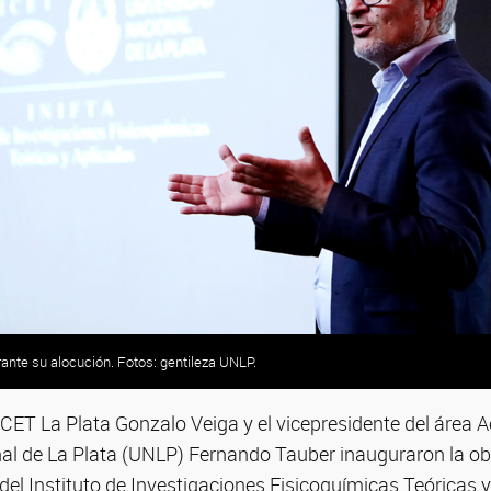
ante su alocución. Fotos: gentileza UNLP.
TA junto a las autoridades presentes. Fotos: gentileza UNLP.
ntileza UNLP.
laboratorios. Fotos: gentileza UNLP.
ICET La Plata Gonzalo Veiga y el vicepresidente del área 
al de La Plata (UNLP) Fernando Tauber inauguraron la o
o del Instituto de Investigaciones Fisicoquímicas Teóricas 