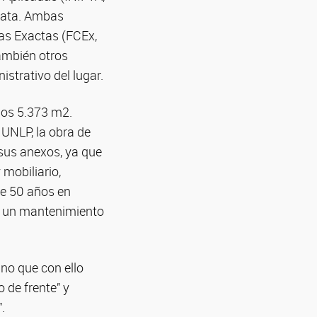
lata. Ambas
as Exactas (FCEx,
también otros
istrativo del lugar.
nos 5.373 m2.
 UNLP, la obra de
 sus anexos, ya que
 mobiliario,
de 50 años en
an un mantenimiento
ino que con ello
 de frente” y
.