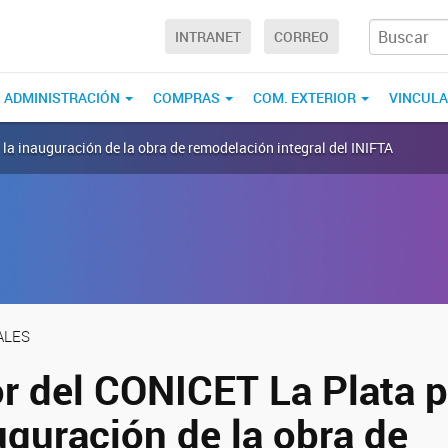
INTRANET
CORREO
ADMINISTRACIÓN
COMPRAS
COM. EXTERIOR
VINCUL
e la inauguración de la obra de remodelación integral del INIFTA
ALES
or del CONICET La Plata p
uguración de la obra de