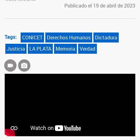
Publicado el 19 de abril de 2023
Tags:
CONICET
Derechos Humanos
Dictadura
Justicia
LA PLATA
Memoria
Verdad