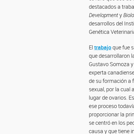
destacados a trabaj
Development
y
Biol
desarrollos del In
Genética Veterinar
El
trabajo
que fue 
que desarrollaron l
Gustavo Somoza y 
experta canadiense
de su formación a 
sexual, por la cual
lugar de ovarios. E
ese proceso todavía
proporcionar la pri
se centró en los pe
causa y que tiene 