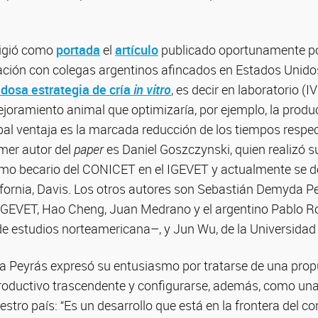
ligió como
portada
el
artículo
publicado oportunamente po
ción con colegas argentinos afincados en Estados Unidos
dosa estrategia de cría
in vitro
, es decir en laboratorio (I
ejoramiento animal que optimizaría, por ejemplo, la produ
ipal ventaja es la marcada reducción de los tiempos respe
imer autor del
paper
es Daniel Goszczynski, quien realizó 
mo becario del CONICET en el IGEVET y actualmente se 
ifornia, Davis. Los otros autores son Sebastián Demyda Pe
IGEVET, Hao Cheng, Juan Medrano y el argentino Pablo R
 estudios norteamericana–, y Jun Wu, de la Universidad
a Peyrás expresó su entusiasmo por tratarse de una prop
roductivo trascendente y configurarse, además, como una 
estro país: “Es un desarrollo que está en la frontera del c