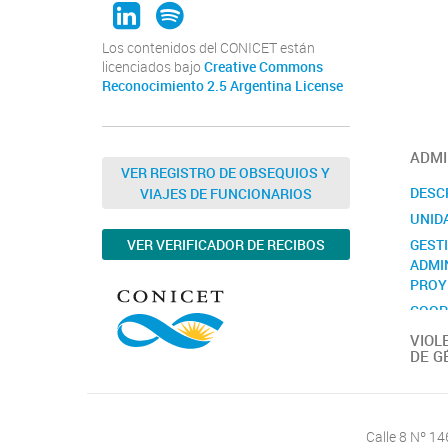
Los contenidos del CONICET están
licenciados bajo
Creative Commons
Reconocimiento 2.5 Argentina License
ADMI
VER REGISTRO DE OBSEQUIOS Y
DESC
VIAJES DE FUNCIONARIOS
UNID
GEST
VER VERIFICADOR DE RECIBOS
ADMI
PROY
COOP
INTE
VIOL
DE G
CONT
Calle 8 Nº 1