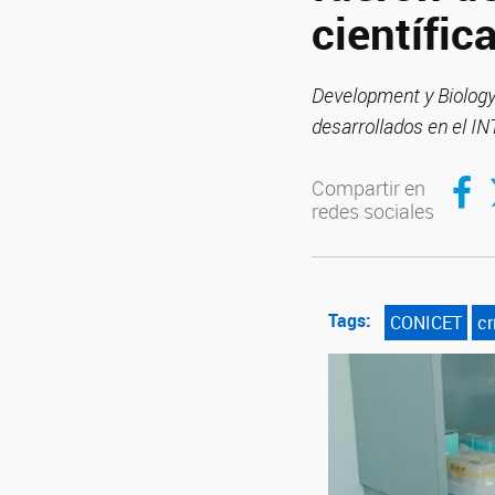
científic
Development y Biology
desarrollados en el I
Compar
C
Compartir en
redes sociales
Tags:
CONICET
cr