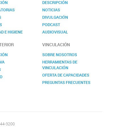
CIÓN
DESCRIPCIÓN
TORIAS
NOTICIAS
S
DIVULGACIÓN
S
PODCAST
D E HIGIENE
AUDIOVISUAL
TO
EVENTOS
TERIOR
VINCULACIÓN
NOVEDADES
CONTACTO
CIÓN
SOBRE NOSOTROS
VA
HERRAMIENTAS DE
VINCULACIÓN
S
OFERTA DE CAPACIDADES
TO
PREGUNTAS FRECUENTES
CONTACTO
-644-3200