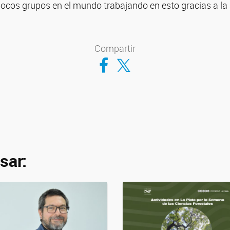
cos grupos en el mundo trabajando en esto gracias a la s
Compartir
Compartir en Facebook
Compartir en Twitter
sar: