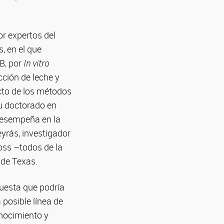
r expertos del
, en el que
VB, por
In vitro
cción de leche y
cto de los métodos
su doctorado en
desempeña en la
yrás, investigador
oss –todos de la
 de Texas.
uesta que podría
posible línea de
onocimiento y