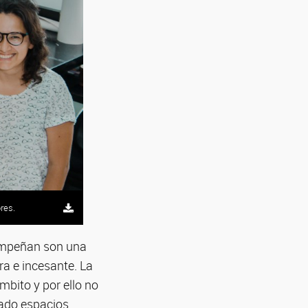
res.
res.
res.
res.
sempeñan son una
ra e incesante. La
bito y por ello no
cado espacios