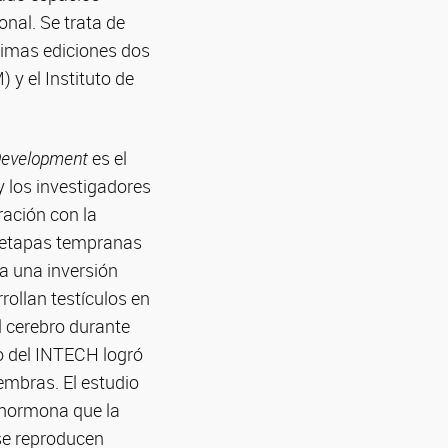
nal. Se trata de
ltimas ediciones dos
y el Instituto de
evelopment
es el
y los investigadores
ación con la
n etapas tempranas
a una inversión
rollan testículos en
l cerebro durante
po del INTECH logró
embras. El estudio
a hormona que la
se reproducen