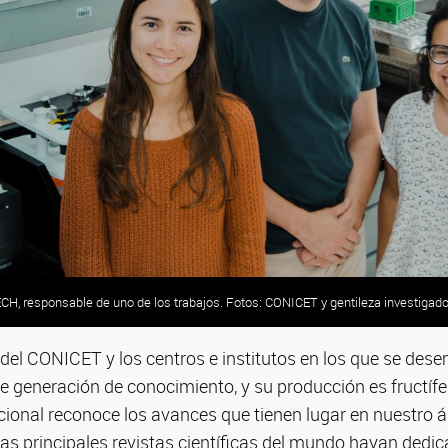
ECH, responsable de uno de los trabajos. Fotos: CONICET y gentileza investigado
ECH, responsable de uno de los trabajos. Fotos: CONICET y gentileza investigado
ECH, responsable de uno de los trabajos. Fotos: CONICET y gentileza investigado
ECH, responsable de uno de los trabajos. Fotos: CONICET y gentileza investigado
 del CONICET y los centros e institutos en los que se de
e generación de conocimiento, y su producción es fructífe
ional reconoce los avances que tienen lugar en nuestro ám
las principales revistas científicas del mundo hayan dedi