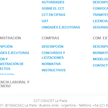
AUTORIDADES
DESCRIP
SOBRE EL CCT
CONVOCA
CCT EN CIFRAS
TRÁMITE
UAT
LICENCIA
UNIDADES EJECUTORAS
SEGURIDA
COMISIONES ASESORAS
CONTAC
NISTRACIÓN
COMPRAS
COM. EX
REALP
RIPCIÓN
DESCRIPCIÓN
DESCRIP
ADES EJECUTORAS
CONCURSOS Y
NORMATI
LICITACIONES
IÓN Y
MODELO
NISTRACIÓN DE
NORMATIVA
CONTAC
ECTOS
INSTRUCTIVOS
ERACIÓN
MODELOS
RNACIONAL
ENCIA LABORAL Y
CONTACTO
ÉNERO
ACTO
CCT CONICET La Plata
467- (B1904CMC) La Plata - Buenos Aires - Argentina - Teléfono: +54-221