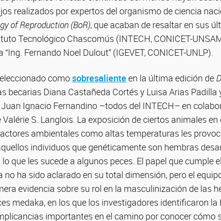
os realizados por expertos del organismo de ciencia nacio
ogy of Reproduction (BoR)
, que acaban de resaltar en sus ú
stituto Tecnológico Chascomús (INTECH, CONICET-UNSAM) 
ia “Ing. Fernando Noel Dulout” (IGEVET, CONICET-UNLP).
seleccionado como
sobresaliente
en la última edición de
D
as becarias Diana Castañeda Cortés y Luisa Arias Padilla 
Juan Ignacio Fernandino –todos del INTECH– en colabor
 Valérie S. Langlois. La exposición de ciertos animales e
factores ambientales como altas temperaturas les provoc
 aquellos individuos que genéticamente son hembras desar
s lo que les sucede a algunos peces. El papel que cumple e
 no ha sido aclarado en su total dimensión, pero el equi
mera evidencia sobre su rol en la masculinización de las h
ces medaka, en los que los investigadores identificaron l
implicancias importantes en el camino por conocer cómo 