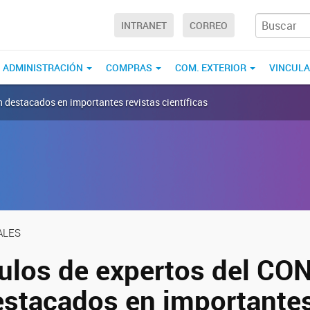
INTRANET
CORREO
ADMINISTRACIÓN
COMPRAS
COM. EXTERIOR
VINCUL
n destacados en importantes revistas científicas
ALES
culos de expertos del CO
estacados en importantes