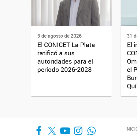
3 de agosto de 2026
31 d
El CONICET La Plata
El 
ratificó a sus
CON
autoridades para el
Oma
período 2026-2028
el 
Bun
Quí
Facebook
X
YouTube
Instagram
Whats App
INICI
LinkedIn
Spotify