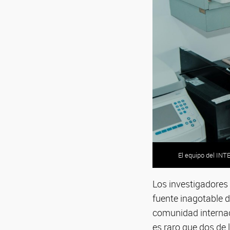
El equipo del INT
El equipo del INT
El equipo del INT
El equipo del INT
Los investigadores
fuente inagotable d
comunidad internac
es raro que dos de 