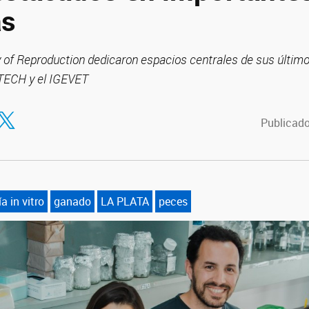
as
 of Reproduction dedicaron espacios centrales de sus últim
NTECH y el IGEVET
tir en Facebook
ompartir en Twitter
Publicado
ía in vitro
ganado
LA PLATA
peces