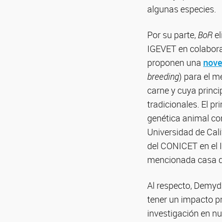
algunas especies.
Por su parte,
BoR
e
IGEVET en colabora
proponen una
nove
breeding
) para el m
carne y cuya princ
tradicionales. El pr
genética animal co
Universidad de Cal
del CONICET en el 
mencionada casa de
Al respecto, Demyd
tener un impacto p
investigación en nu