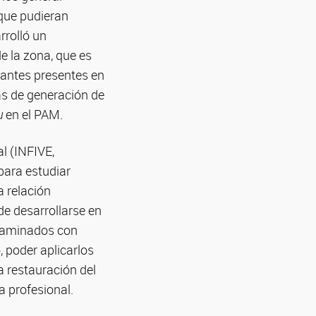
 que pudieran
rrolló un
e la zona, que es
dantes presentes en
as de generación de
u
en el PAM.
al (INFIVE,
para estudiar
a relación
de desarrollarse en
ntaminados con
, poder aplicarlos
a restauración del
a profesional.