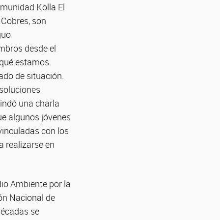
omunidad Kolla El
s Cobres, son
guo
mbros desde el
, qué estamos
ado de situación.
 soluciones
rindó una charla
que algunos jóvenes
 vinculadas con los
 realizarse en
io Ambiente por la
ón Nacional de
décadas se