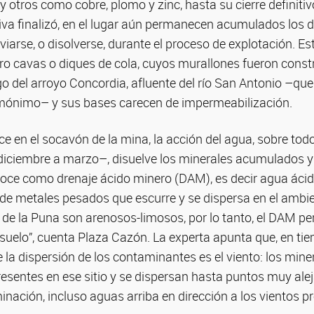
y otros como cobre, plomo y zinc, hasta su cierre definit
ctiva finalizó, en el lugar aún permanecen acumulados los
iviarse, o disolverse, durante el proceso de explotación. E
o cavas o diques de cola, cuyos murallones fueron const
rgo del arroyo Concordia, afluente del río San Antonio –que
mónimo– y sus bases carecen de impermeabilización.
e en el socavón de la mina, la acción del agua, sobre tod
 diciembre a marzo–, disuelve los minerales acumulados y
oce como drenaje ácido minero (DAM), es decir agua ácid
 de metales pesados que escurre y se dispersa en el ambi
de la Puna son arenosos-limosos, por lo tanto, el DAM perco
el suelo”, cuenta Plaza Cazón. La experta apunta que, en ti
 la dispersión de los contaminantes es el viento: los mine
esentes en ese sitio y se dispersan hasta puntos muy alej
inación, incluso aguas arriba en dirección a los vientos 