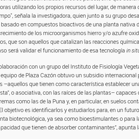
ras utilizando los propios recursos del lugar, de manera
empo", señala la investigadora, quien junto a su grupo desa
, basado en compuestos bioactivos de una planta nativa d
 crecimiento de los microorganismos hierro y/o azufre oxi
os, que son aquellos que catalizan las reacciones químic
so será validar el funcionamiento de esa tecnología
in sit
colaboración con un grupo del Instituto de Fisiología Veget
equipo de Plaza Cazón obtuvo un subsidio internacional 
s –aquellos que tienen como característica establecer un
sta”, o asociativa, con las raíces de las plantas– capaces 
tremas como las de la Puna y, en particular, en suelos co
 objetivo es identificarlos y estudiarlos para, en un futuro
nta biotecnológica, ya sea como bioestimulantes o para l
 capacidad que tienen de absorber contaminantes”, apunta l