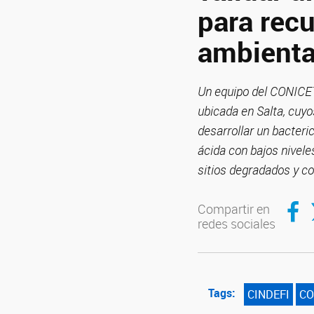
para recu
ambienta
Un equipo del CONICET
ubicada en Salta, cuyo
desarrollar un bacteri
ácida con bajos nivele
sitios degradados y 
Compar
C
Compartir en
redes sociales
Tags:
CINDEFI
CO