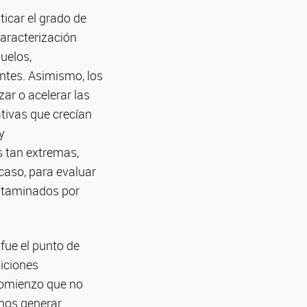
ticar el grado de
caracterización
suelos,
ntes. Asimismo, los
ar o acelerar las
tivas que crecían
y
s tan extremas,
caso, para evaluar
ontaminados por
fue el punto de
diciones
comienzo que no
amos generar