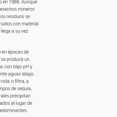
ivo en 1986. Aunque
 desechos mineros
stos residuos se
ruidos con material
 llega a su vez
o en épocas de
 se produce un
a, con bajo pH y
ente aguas abajo.
la, o filtra, a
empos de sequía,
rales precipitan
ados al lugar de
predominantes.