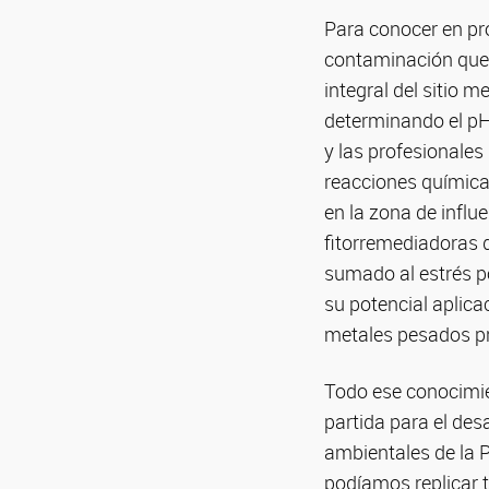
Para conocer en pro
contaminación que p
integral del sitio m
determinando el pH
y las profesionales
reacciones química
en la zona de influ
fitorremediadoras q
sumado al estrés p
su potencial aplica
metales pesados p
Todo ese conocimien
partida para el des
ambientales de la 
podíamos replicar 