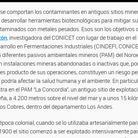
 comportan los contaminantes en antiguos sitios miner
desarrollar herramientas biotecnológicas para mitigar su
ontaminados con metales pesados. Esos son los objetivos 
zón
, investigadora del CONICET con lugar de trabajo en el
sarrollo en Fermentaciones Industriales (CINDEFI, CONIC
 diferentes pasivos ambientales mineros (PAM) del Noro
 instalaciones mineras abandonadas o inactivas que, por 
tes producto de sus operaciones, constituyen un riesgo p
odría afectar la salud humana y el ambiente. En particula
ra en el PAM “La Concordia”, un antiguo sitio de explota
ña, a 4.200 metros sobre el nivel del mar y a unos 15 kil
los Cobres, dentro del departamento Los Andes.
poca colonial, cuando se lo utilizaba artesanalmente par
 1900 el sitio comenzó a ser explotado intensivamente par