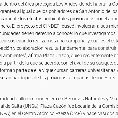
a dentro del área protegida Los Andes, donde habita la C
egrantes al igual que los pobladores de San Antonio de lo
ectamente los efectos ambientales provocados por el anti
ero. El proyecto del CINDEFI buscó involucrar a sus mie
unidades tienen derecho a conocer lo que investigamos
ecursos cuando realizamos una campaña, y cuál es el est
pación y colaboración resulta fundamental para construir
os ambientes", afirma Plaza Cazón, quien recientemente b
a partir de la que se acordó, con el aval de su cacique, 
 forman parte de ella y que cursan carreras universitarias
 serán partícipes de las próximas campañas de muestreo a
graduada allí como ingeniera en Recursos Naturales y Med
al de Salta (UNSa), Plaza Cazón fue becaria de la Comisi
NEA) en el Centro Atómico Ezeiza (CAE) y hace casi dos 