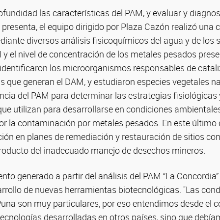
fundidad las características del PAM, y evaluar y diagnos
resenta, el equipo dirigido por Plaza Cazón realizó una 
ediante diversos análisis fisicoquímicos del agua y de los 
 y el nivel de concentración de los metales pesados prese
 identificaron los microorganismos responsables de cataliz
s que generan el DAM, y estudiaron especies vegetales na
encia del PAM para determinar las estrategias fisiológicas 
ue utilizan para desarrollarse en condiciones ambientale
or la contaminación por metales pesados. En este último 
ción en planes de remediación y restauración de sitios c
roducto del inadecuado manejo de desechos mineros.
to generado a partir del análisis del PAM “La Concordia” 
arrollo de nuevas herramientas biotecnológicas. "Las con
Puna son muy particulares, por eso entendimos desde el 
tecnologías desarrolladas en otros países, sino que debí