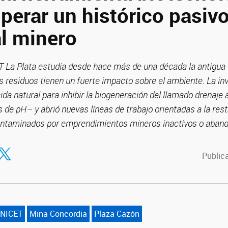
perar un histórico pasiv
l minero
 La Plata estudia desde hace más de una década la antigua
s residuos tienen un fuerte impacto sobre el ambiente. La in
cida natural para inhibir la biogeneración del llamado drenaj
s de pH– y abrió nuevas líneas de trabajo orientadas a la rest
contaminados por emprendimientos mineros inactivos o aban
tir en Facebook
ompartir en Twitter
Publica
NICET
Mina Concordia
Plaza Cazón