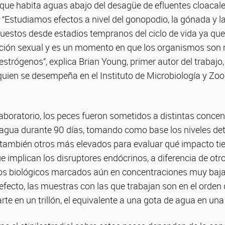
e que habita aguas abajo del desagüe de efluentes cloac
. “Estudiamos efectos a nivel del gonopodio, la gónada y l
uestos desde estadios tempranos del ciclo de vida ya que 
iación sexual y es un momento en que los organismos son 
estrógenos”, explica Brian Young, primer autor del trabajo,
 quien se desempeña en el Instituto de Microbiología y Zoo
aboratorio, los peces fueron sometidos a distintas conce
el agua durante 90 días, tomando como base los niveles de
 también otros más elevados para evaluar qué impacto ti
ue implican los disruptores endócrinos, a diferencia de ot
tos biológicos marcados aún en concentraciones muy baja
 efecto, las muestras con las que trabajan son en el ord
parte en un trillón, el equivalente a una gota de agua en una