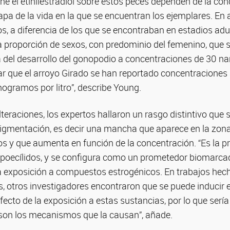
ene el etinilestradiol sobre estos peces dependen de la co
tapa de la vida en la que se encuentran los ejemplares. En
os, a diferencia de los que se encontraban en estadios ad
 proporción de sexos, con predominio del femenino, que s
 del desarrollo del gonopodio a concentraciones de 30 na
 que el arroyo Girado se han reportado concentraciones
gramos por litro”, describe Young.
eraciones, los expertos hallaron un rasgo distintivo que s
pigmentación, es decir una mancha que aparece en la zona
s y que aumenta en función de la concentración. “Es la p
n poecílidos, y se configura como un prometedor biomarcad
a exposición a compuestos estrogénicos. En trabajos hec
, otros investigadores encontraron que se puede inducir e
ecto de la exposición a estas sustancias, por lo que sería
son los mecanismos que la causan”, añade.