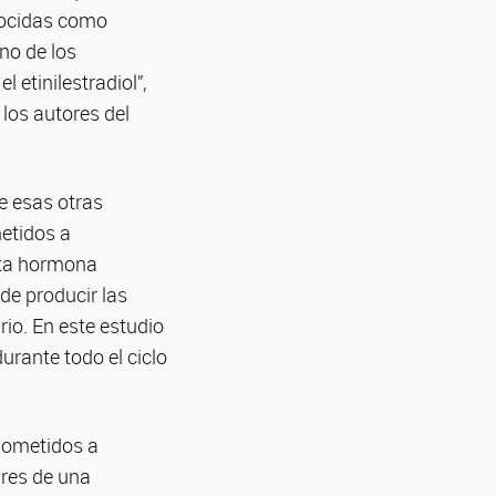
onocidas como
no de los
etinilestradiol”,
los autores del
e esas otras
metidos a
esta hormona
de producir las
io. En este estudio
rante todo el ciclo
 sometidos a
ares de una