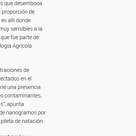
ales que desemboca
a proporción de
es allí donde
muy sensibles a la
 que fue parte de
logía Agrícola
ntraciones de
tectados en el
ene una presencia
ros contaminantes,
s”, apunta
en de nanogramos por
 pileta de natación.