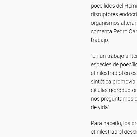
poecílidos del Hem
disruptores endócri
organismos alterand
comenta Pedro Carr
trabajo.
“En un trabajo ant
especies de poecíl
etinilestradiol en
sintética promovía 
células reproductor
nos preguntamos qu
de vida”.
Para hacerlo, los p
etinilestradiol des