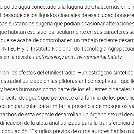
cuerpo de agua conectado a la laguna de Chascomús en el 
desagüe de los líquidos cloacales de esa ciudad bonaeren
sas sustancias sugería que podían ocasionar alteracione
ue habitan ese sitio, particularmente en sus caracteres 
 que se acaba de comprobar en un trabajo reciente desarr
l INTECH y el Instituto Nacional de Tecnología Agropecuar
s en la revista
Ecotoxicology and Environmental Safety
.
ron los efectos del etinilestradiol –un estrógeno sintético
tradiol utilizado en las píldoras anticonceptivas– que ll
a y heces humanas como parte de los efluentes cloacales, 
ecita de agua”, que pertenece a la familia de los poecíli
ico, en particular para limitar la presencia de mosquitos y
 machos de esta especie desarrollan un órgano sexual d
ficación de la aleta anal utilizada para la transferencia 
 copulación. “Estudios previos de otros autores habían m