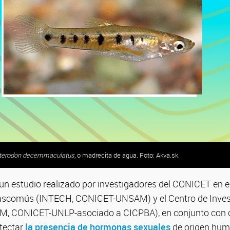
o: gentileza investigadores.
orde y Somoza, autores del trabajo. Fotos: gentileza investigadores.
terodon decemmaculatus
, o madrecita de agua. Foto: Akva.sk.
n estudio realizado por investigadores del CONICET en el
ascomús (INTECH, CONICET-UNSAM) y el Centro de Invest
M, CONICET-UNLP-asociado a CICPBA), en conjunto con 
etectar
la presencia de hormonas sexuales
de origen huma