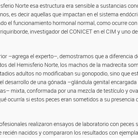
isferio Norte esa estructura era sensible a sustancias c
nos, es decir aquellas que impactan en el sistema endócri
o el funcionamiento hormonal normal, como ocurre con el 
iquiriborde, investigador del CONICET en el CIM y uno de 
erior –agrega el experto–, demostramos que a diferencia d
idos del Hemisferio Norte, los machos de la madrecita so
 estadios adultos no modificaban su gonopodio, sino que 
el desarrollo de una gónada –glándula genital encargada 
as– mixta, conformada por una mezcla de testículo y ovar
é ocurría si estos peces eran sometidos a su presencia du
rofesionales realizaron ensayos de laboratorio con peces
de recién nacidos y compararon los resultados con ejempl