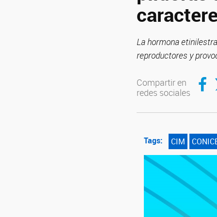
caractere
La hormona etinilestrad
reproductores y provo
Compar
C
Compartir en
redes sociales
Tags:
CIM
CONIC