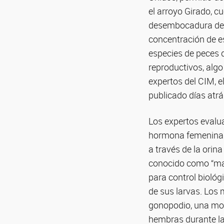
el arroyo Girado, 
desembocadura del 
concentración de e
especies de peces q
reproductivos, algo
expertos del CIM, e
publicado días atrá
Los expertos evalua
hormona femenina es
a través de la orin
conocido como “madr
para control biológ
de sus larvas. Los
gonopodio, una modi
hembras durante la