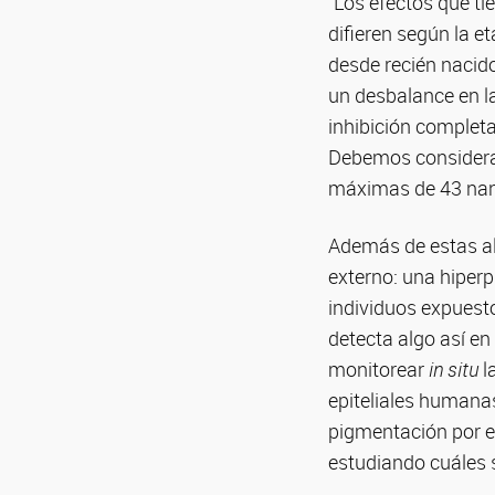
“Los efectos que ti
difieren según la e
desde recién nacid
un desbalance en la
inhibición completa
Debemos considerar
máximas de 43 nano
Además de estas alt
externo: una hiper
individuos expuesto
detecta algo así e
monitorear
in situ
l
epiteliales humanas
pigmentación por ef
estudiando cuáles 