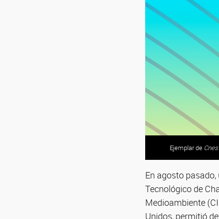
Ejemplar de
Arroyo Girado. Fot
Young, Carriquirib
Cnes
En agosto pasado, u
Tecnológico de Ch
Medioambiente (CI
Unidos, permitió d