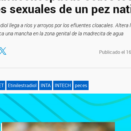
s sexuales de un pez nat
iol llega a ríos y arroyos por los efluentes cloacales. Altera
ca una mancha en la zona genital de la madrecita de agua
tir en Facebook
ompartir en Twitter
Publicado el 1
ET
Etinilestradiol
INTA
INTECH
peces