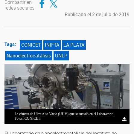
Compartir en
redes sociales
Publicado el 2 de julio de 2019
Tags:
CONICET
INIFTA
LA PLATA
Nanoelectrocatálisis
UNLP
La cámara de Ultra Alto Vacío (UHV) que se instaló en el Laboratorio.
Doris Grumelli junto a sus colaboradores. Fotos: CONICET.
Fotos: CONICET.
El Laboratorio de Nanoelectrocatálisis del Instituto de