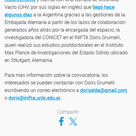
Vacío (UHV, por sus siglas en inglés) que
llegó hace
algunos días
a la Argentina gracias a las gestiones de la
Embajada Alemana a partir de los lazos de colaboración
generados años atrás por la encargada del espacio, la
investigadora del CONICET en el INIFTA Doris Grumelli,
quien realizó sus estudios postdoctorales en el Instituto
Max Planck de Investigaciones del Estado Sólido ubicado
en Sttutgart, Alemania.
Para más información sobre la convocatoria, los
interesados se pueden contactar con Doris Grumelli
escribiendo un correo electrónico a
doriselda@gmail.com
o
doris@inifta.unlp.edu.ar
.
Compartir
Compartir en Facebook
Compartir en Twitter