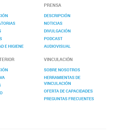
PRENSA
CIÓN
DESCRIPCIÓN
TORIAS
NOTICIAS
S
DIVULGACIÓN
S
PODCAST
D E HIGIENE
AUDIOVISUAL
TO
EVENTOS
TERIOR
VINCULACIÓN
NOVEDADES
CONTACTO
CIÓN
SOBRE NOSOTROS
VA
HERRAMIENTAS DE
VINCULACIÓN
S
OFERTA DE CAPACIDADES
TO
PREGUNTAS FRECUENTES
CONTACTO