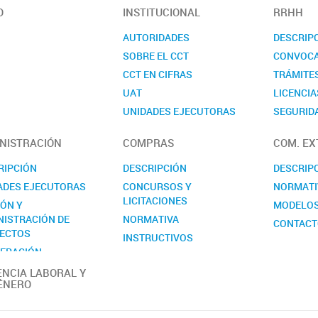
O
INSTITUCIONAL
RRHH
AUTORIDADES
DESCRIP
SOBRE EL CCT
CONVOCA
CCT EN CIFRAS
TRÁMITE
UAT
LICENCIA
UNIDADES EJECUTORAS
SEGURIDA
COMISIONES ASESORAS
CONTAC
NISTRACIÓN
COMPRAS
COM. EX
REALP
RIPCIÓN
DESCRIPCIÓN
DESCRIP
ADES EJECUTORAS
CONCURSOS Y
NORMATI
LICITACIONES
IÓN Y
MODELO
NISTRACIÓN DE
NORMATIVA
CONTAC
ECTOS
INSTRUCTIVOS
ERACIÓN
MODELOS
RNACIONAL
ENCIA LABORAL Y
CONTACTO
ÉNERO
ACTO