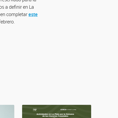
s a definir en La
eben completar
este
febrero.