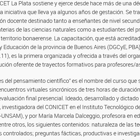
NICET La Plata sostiene y ejerce desde hace más de una d
iniciativa que lleva ya algunos años de gestación. Se tr
ión docente destinado tanto a enseñantes de nivel secund
rias de las ciencias naturales como a estudiantes del p
 territorio bonaerense. La capacitación, que está acreditad
y Educación de la provincia de Buenos Aires (DGCyE, PBA) 
.11), es la primera organizada y ofrecida a través del org
ución oferente de trayectos formativos para profesores/a
s del pensamiento científico” es el nombre del curso que s
 encuentros virtuales sincrónicos de tres horas de duració
aluación final presencial. Ideado, desarrollado y dictad
, investigadora del CONICET en el Instituto Tecnológico
NSAM), y por María Marcela Dalceggio, profesora en educ
ntre otros, los siguientes contenidos: naturaleza de las teo
 controlados; preguntas fácticas, productivas e investiga