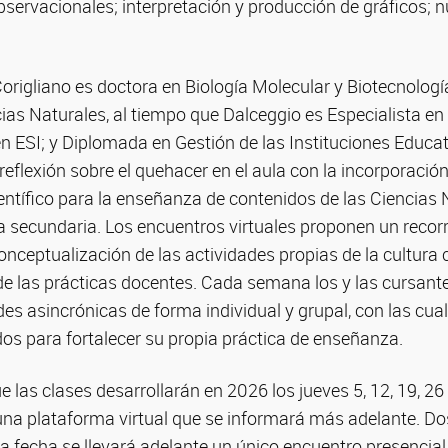
servacionales; interpretación y producción de gráficos; 
origliano es doctora en Biología Molecular y Biotecnología
as Naturales, al tiempo que Dalceggio es Especialista en
 en ESI; y Diplomada en Gestión de las Instituciones Educat
eflexión sobre el quehacer en el aula con la incorporación
ntífico para la enseñanza de contenidos de las Ciencias N
a secundaria. Los encuentros virtuales proponen un recorr
nceptualización de las actividades propias de la cultura 
 de las prácticas docentes. Cada semana los y las cursan
es asincrónicas de forma individual y grupal, con las cua
os para fortalecer su propia práctica de enseñanza.
las clases desarrollarán en 2026 los jueves 5, 12, 19, 26
 una plataforma virtual que se informará más adelante. 
a fecha se llevará adelante un único encuentro presencial