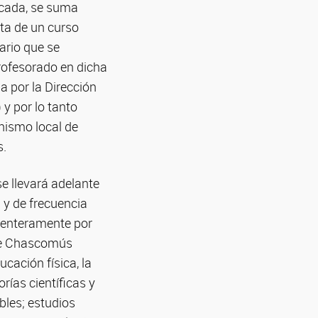
écada, se suma
ata de un curso
ario que se
rofesorado en dicha
a por la Dirección
y por lo tanto
anismo local de
s.
e llevará adelante
n y de frecuencia
o enteramente por
 de Chascomús
ación física, la
rías científicas y
bles; estudios