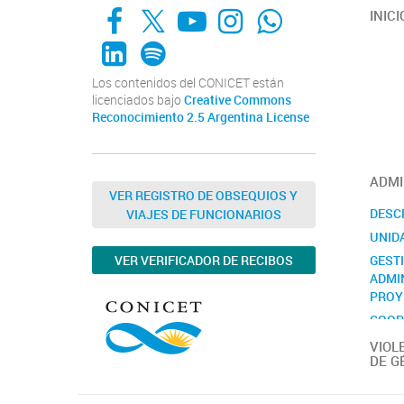
Facebook
X
YouTube
Instagram
Whats App
INICI
LinkedIn
Spotify
Los contenidos del CONICET están
licenciados bajo
Creative Commons
Reconocimiento 2.5 Argentina License
ADMI
VER REGISTRO DE OBSEQUIOS Y
DESC
VIAJES DE FUNCIONARIOS
UNID
GEST
VER VERIFICADOR DE RECIBOS
ADMI
PROY
COOP
INTE
VIOL
DE G
CONT