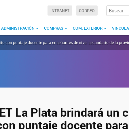
INTRANET
CORREO
ADMINISTRACIÓN
COMPRAS
COM. EXTERIOR
VINCUL
ito con puntaje docente para enseñantes de nivel secundario de la provi
ET La Plata brindará un 
 con puntaje docente para