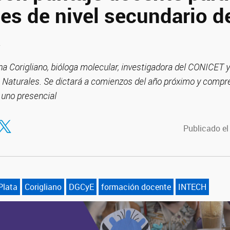
es de nivel secundario de
a
a Corigliano, bióloga molecular, investigadora del CONICET y
 Naturales. Se dictará a comienzos del año próximo y compr
 uno presencial
tir en Facebook
ompartir en Twitter
Publicado el
Plata
Corigliano
DGCyE
formación docente
INTECH