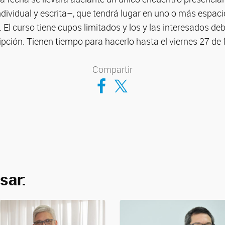
ndividual y escrita–, que tendrá lugar en uno o más espacio
. El curso tiene cupos limitados y los y las interesados d
ipción. Tienen tiempo para hacerlo hasta el viernes 27 de 
Compartir
Compartir en Facebook
Compartir en Twitter
sar: