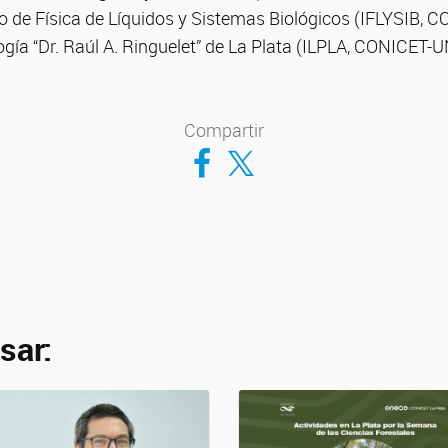
to de Física de Líquidos y Sistemas Biológicos (IFLYSIB, 
ogía “Dr. Raúl A. Ringuelet” de La Plata (ILPLA, CONICET
Compartir
Compartir en Facebook
Compartir en Twitter
sar: