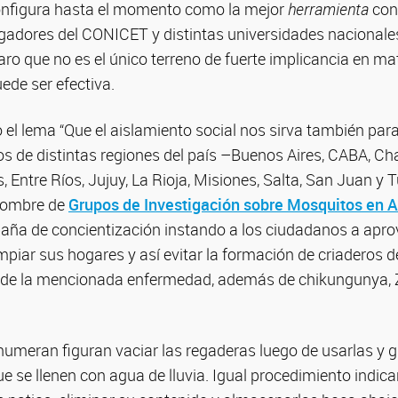
configura hasta el momento como la mejor
herramienta
con
gadores del CONICET y distintas universidades nacionales
aro que no es el único terreno de fuerte implicancia en ma
uede ser efectiva.
o el lema “Que el aislamiento social nos sirva también par
os de distintas regiones del país –Buenos Aires, CABA, Ch
, Entre Ríos, Jujuy, La Rioja, Misiones, Salta, San Juan 
 nombre de
Grupos de Investigación sobre Mosquitos en 
ña de concientización instando a los ciudadanos a apro
mpiar sus hogares y así evitar la formación de criaderos 
r de la mencionada enfermedad, además de chikungunya, Z
numeran figuran vaciar las regaderas luego de usarlas y 
ue se llenen con agua de lluvia. Igual procedimiento indica