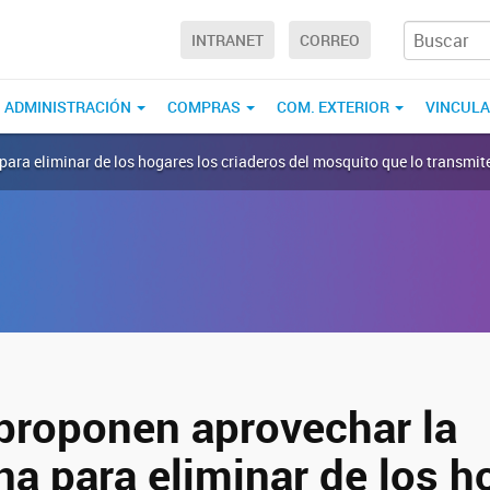
INTRANET
CORREO
ADMINISTRACIÓN
COMPRAS
COM. EXTERIOR
VINCUL
ara eliminar de los hogares los criaderos del mosquito que lo transmit
proponen aprovechar la
na para eliminar de los h