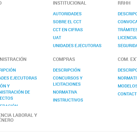
O
INSTITUCIONAL
RRHH
AUTORIDADES
DESCRIP
SOBRE EL CCT
CONVOCA
CCT EN CIFRAS
TRÁMITE
UAT
LICENCIA
UNIDADES EJECUTORAS
SEGURIDA
COMISIONES ASESORAS
CONTAC
NISTRACIÓN
COMPRAS
COM. EX
REALP
RIPCIÓN
DESCRIPCIÓN
DESCRIP
ADES EJECUTORAS
CONCURSOS Y
NORMATI
LICITACIONES
IÓN Y
MODELO
NISTRACIÓN DE
NORMATIVA
CONTAC
ECTOS
INSTRUCTIVOS
ERACIÓN
MODELOS
RNACIONAL
ENCIA LABORAL Y
CONTACTO
ÉNERO
ACTO