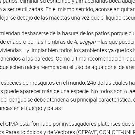
os patios: eliminar su contenido y almacenarlas boca abaj
n a ser reutilizadas. En el mismo sentido, aconsejan quitar
lojarse debajo de las macetas una vez que el líquido escur
omiendan deshacerse de la basura de los patios porque cua
 de criadero por las hembras de
A. aegypti
–las que pueden
as viviendas– y limpiar bien todos los ambientes ya que los
dheridos a las paredes. Como última recomendación, ap
 que echen raíces reemplacen el uso de agua por el de ar
 especies de mosquitos en el mundo, 246 de las cuales ha
s puede aparecer más de una especie. No todos son
A. ae
 del dengue se debe atender a su principal característica: 
ancas en el cuerpo y patas.
el GIMA está formado por investigadores platenses que
ios Parasitológicos y de Vectores (CEPAVE, CONICET-UNL