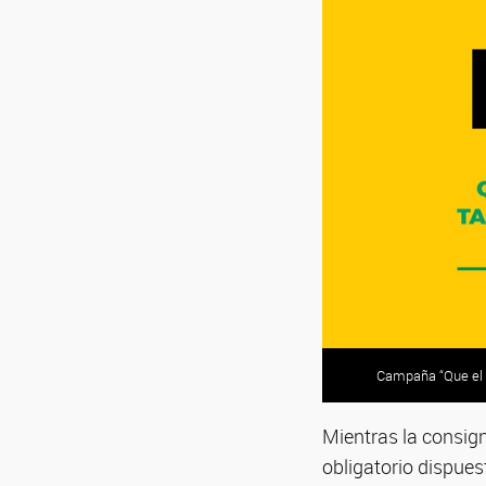
Campaña “Que el a
Mientras la consign
obligatorio dispues