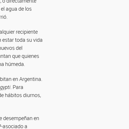
o, o directamente
 el agua de los
rió.
lquier recipiente
 estar toda su vida
 huevos del
untan que quienes
ena húmeda.
bitan en Argentina.
gypti
. Para
de hábitos diurnos,
 se desempeñan en
P-asociado a