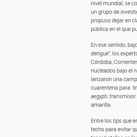
nivel mundial, se 
un grupo de investi
propuso dejar en cl
pública en el que p
En ese sentido, baj
dengue”, los expert
Córdoba, Corrientes
nucleados bajo el
lanzaron una campa
cuarentena para li
aegypti
, transmiso
amarilla.
Entre los
tips
que e
techo para evitar q