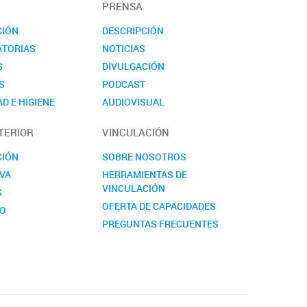
PRENSA
CIÓN
DESCRIPCIÓN
TORIAS
NOTICIAS
S
DIVULGACIÓN
S
PODCAST
D E HIGIENE
AUDIOVISUAL
TO
EVENTOS
TERIOR
VINCULACIÓN
NOVEDADES
CONTACTO
CIÓN
SOBRE NOSOTROS
VA
HERRAMIENTAS DE
VINCULACIÓN
S
OFERTA DE CAPACIDADES
TO
PREGUNTAS FRECUENTES
CONTACTO