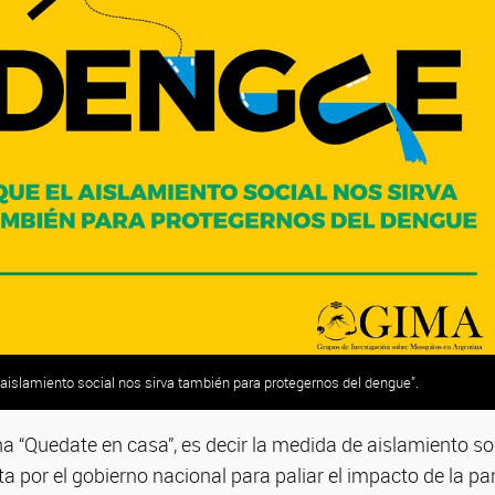
islamiento social nos sirva también para protegernos del dengue”.
a “Quedate en casa”, es decir la medida de aislamiento so
ta por el gobierno nacional para paliar el impacto de la 