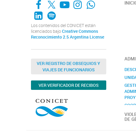
INICI
LinkedIn
Spotify
Los contenidos del CONICET están
licenciados bajo
Creative Commons
Reconocimiento 2.5 Argentina License
ADMI
VER REGISTRO DE OBSEQUIOS Y
DESC
VIAJES DE FUNCIONARIOS
UNID
GEST
VER VERIFICADOR DE RECIBOS
ADMI
PROY
COOP
INTE
VIOL
DE G
CONT