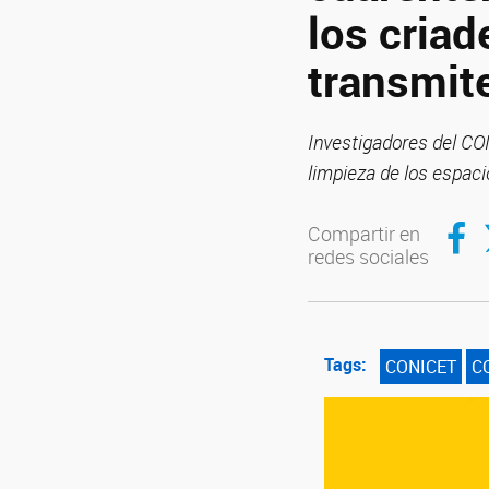
los criad
transmit
Investigadores del CON
limpieza de los espac
Compar
C
Compartir en
redes sociales
Tags:
CONICET
C