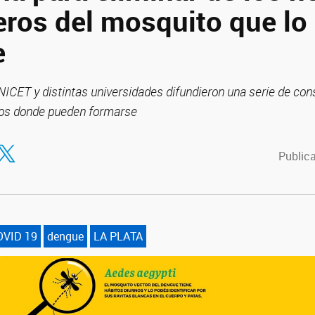
eros del mosquito que lo
e
ICET y distintas universidades difundieron una serie de cons
ios donde pueden formarse
tir en Facebook
ompartir en Twitter
Publica
OVID 19
dengue
LA PLATA