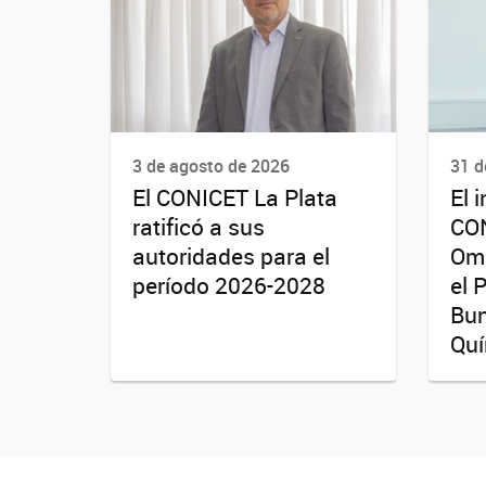
3 de agosto de 2026
31 d
El CONICET La Plata
El 
ratificó a sus
CON
autoridades para el
Oma
período 2026-2028
el 
Bun
Quí
Facebook
X
YouTube
Instagram
Whats App