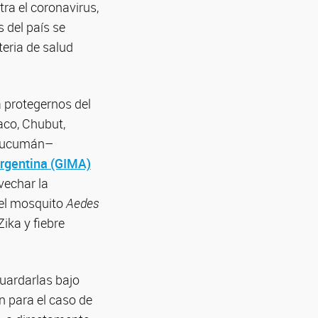
tra el coronavirus,
 del país se
teria de salud
a protegernos del
aco, Chubut,
y Tucumán–
Argentina (GIMA)
vechar la
del mosquito
Aedes
ika y fiebre
guardarlas bajo
n para el caso de