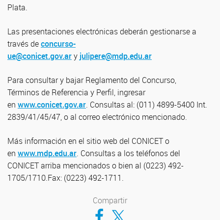
Plata.
Las presentaciones electrónicas deberán gestionarse a
través de
concurso-
ue@conicet.gov.ar
y
julipere@mdp.edu.ar
Para consultar y bajar Reglamento del Concurso,
Términos de Referencia y Perfil, ingresar
en
www.conicet.gov.ar
. Consultas al: (011) 4899-5400 Int.
2839/41/45/47, o al correo electrónico mencionado.
Más información en el sitio web del CONICET o
en
www.mdp.edu.ar
. Consultas a los teléfonos del
CONICET arriba mencionados o bien al (0223) 492-
1705/1710.Fax: (0223) 492-1711.
Compartir
Compartir en Facebook
Compartir en Twitter