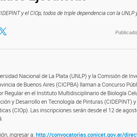
CIDEPINT y el CIOp, todos de triple dependencia con la UNLP 
tir en Facebook
ompartir en Twitter
Publicado
versidad Nacional de La Plata (UNLP) y la Comisión de In
rovincia de Buenos Aires (CICPBA) llaman a Concurso Públ
r Regular en el Instituto Multidisciplinario de Biología Cel
ción y Desarrollo en Tecnología de Pinturas (CIDEPINT) y 
icas (CIOp). Las inscripciones serán desde el 12 de agost
9.
ón, ingresar a:
http://convocatorias.conicet.gov.ar/direc