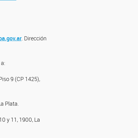
ba.gov.ar
. Dirección
 a:
Piso 9 (CP 1425),
a Plata.
10 y 11, 1900, La