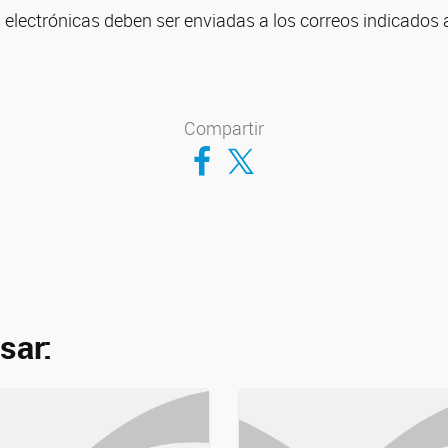
electrónicas deben ser enviadas a los correos indicados a
Compartir
Compartir en Facebook
Compartir en Twitter
sar: