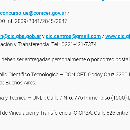
concurso-ue@conicet.gov.ar
/
400 Int. 2839/2841/2845/2847
ón@cic.gba.gob.ar
y
cic.centros@gmail.com
/
www.cic.g
lación y Transferencia. Tel.: 0221-421-7374.
 deben ser entregadas personalmente o por correo postal
ollo Científico Tecnológico – CONICET. Godoy Cruz 2290 
e Buenos Aires.
ia y Técnica – UNLP. Calle 7 Nro. 776 Primer piso (1900) L
l de Vinculación y Transferencia. CICPBA. Calle 526 entre 