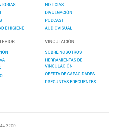
TORIAS
NOTICIAS
S
DIVULGACIÓN
S
PODCAST
D E HIGIENE
AUDIOVISUAL
TO
EVENTOS
TERIOR
VINCULACIÓN
NOVEDADES
CONTACTO
CIÓN
SOBRE NOSOTROS
VA
HERRAMIENTAS DE
VINCULACIÓN
S
OFERTA DE CAPACIDADES
TO
PREGUNTAS FRECUENTES
CONTACTO
-644-3200