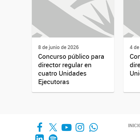
8 de junio de 2026
4 de
Concurso público para
Con
director regular en
dir
cuatro Unidades
Uni
Ejecutoras
Facebook
X
YouTube
Instagram
Whats App
INICI
LinkedIn
Spotify