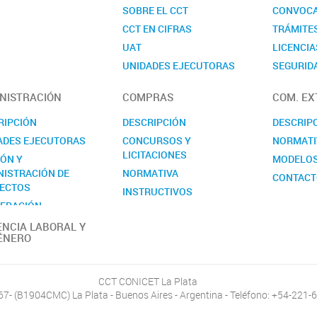
SOBRE EL CCT
CONVOCA
CCT EN CIFRAS
TRÁMITE
UAT
LICENCIA
UNIDADES EJECUTORAS
SEGURIDA
COMISIONES ASESORAS
CONTAC
NISTRACIÓN
COMPRAS
COM. EX
REALP
RIPCIÓN
DESCRIPCIÓN
DESCRIP
ADES EJECUTORAS
CONCURSOS Y
NORMATI
LICITACIONES
IÓN Y
MODELO
NISTRACIÓN DE
NORMATIVA
CONTAC
ECTOS
INSTRUCTIVOS
ERACIÓN
MODELOS
RNACIONAL
ENCIA LABORAL Y
CONTACTO
ÉNERO
ACTO
CCT CONICET La Plata
467- (B1904CMC) La Plata - Buenos Aires - Argentina - Teléfono: +54-221