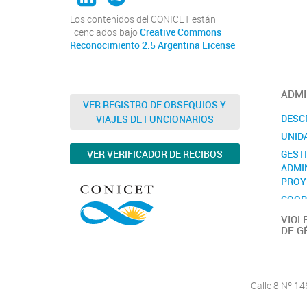
Los contenidos del CONICET están
licenciados bajo
Creative Commons
Reconocimiento 2.5 Argentina License
ADMI
VER REGISTRO DE OBSEQUIOS Y
DESC
VIAJES DE FUNCIONARIOS
UNID
GEST
VER VERIFICADOR DE RECIBOS
ADMI
PROY
COOP
INTE
VIOL
DE G
CONT
Calle 8 Nº 1