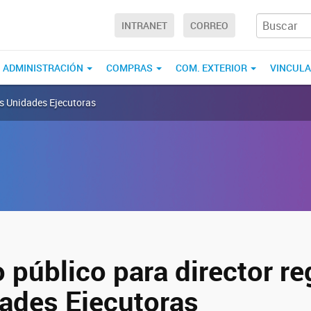
INTRANET
CORREO
ADMINISTRACIÓN
COMPRAS
COM. EXTERIOR
VINCUL
es Unidades Ejecutoras
público para director re
dades Ejecutoras